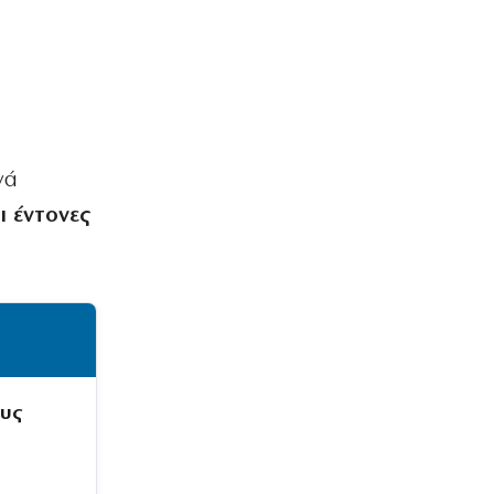
νά
ι έντονες
ους