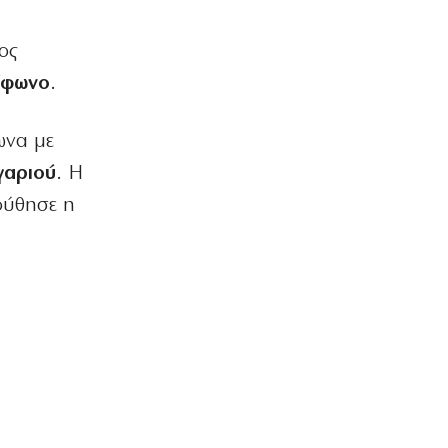
ος
λέφωνο
.
ωνα με
γαριού
. Η
ούθησε η