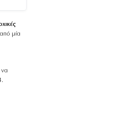
οχικές
 από μία
 να
4.