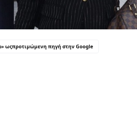
α» ως
προτιμώμενη πηγή στην Google