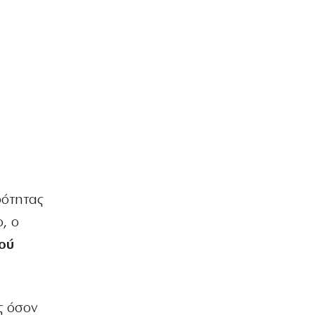
ρότητας
, ο
ού
ς όσον