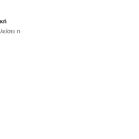
ική
λείσει η