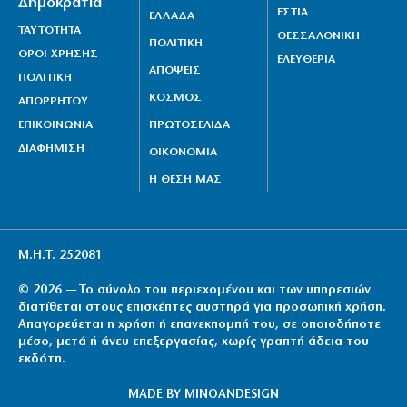
Δημοκρατία
ΕΣΤΙΑ
ΕΛΛΑΔΑ
ΤΑΥΤΟΤΗΤΑ
ΘΕΣΣΑΛΟΝΙΚΗ
ΠΟΛΙΤΙΚΗ
ΟΡΟΙ ΧΡΗΣΗΣ
ΕΛΕΥΘΕΡΙΑ
ΑΠΟΨΕΙΣ
ΠΟΛΙΤΙΚΗ
ΚΟΣΜΟΣ
ΑΠΟΡΡΗΤΟΥ
ΕΠΙΚΟΙΝΩΝΙΑ
ΠΡΩΤΟΣΕΛΙΔΑ
ΔΙΑΦΗΜΙΣΗ
ΟΙΚΟΝΟΜΙΑ
Η ΘΕΣΗ ΜΑΣ
Μ.Η.Τ. 252081
© 2026 — Το σύνολο του περιεχομένου και των υπηρεσιών
διατίθεται στους επισκέπτες αυστηρά για προσωπική χρήση.
Απαγορεύεται η χρήση ή επανεκπομπή του, σε οποιοδήποτε
μέσο, μετά ή άνευ επεξεργασίας, χωρίς γραπτή άδεια του
εκδότη.
MADE BY
MINOANDESIGN