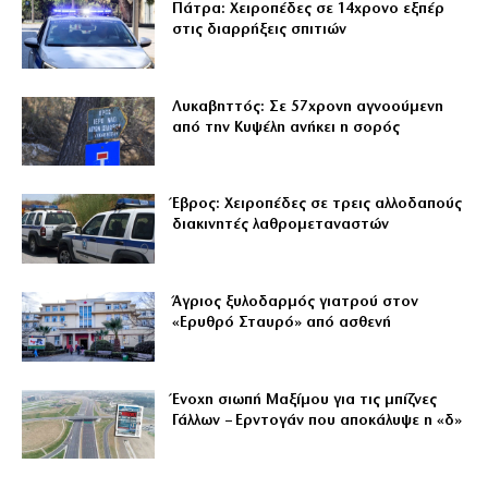
Πάτρα: Χειροπέδες σε 14χρονο εξπέρ
στις διαρρήξεις σπιτιών
Λυκαβηττός: Σε 57χρονη αγνοούμενη
από την Κυψέλη ανήκει η σορός
Έβρος: Χειροπέδες σε τρεις αλλοδαπούς
διακινητές λαθρομεταναστών
Άγριος ξυλοδαρμός γιατρού στον
«Ερυθρό Σταυρό» από ασθενή
Ένοχη σιωπή Μαξίμου για τις μπίζνες
Γάλλων – Ερντογάν που αποκάλυψε η «δ»