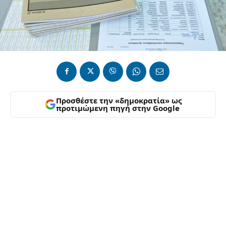
Προσθέστε την «δημοκρατία» ως
προτιμώμενη πηγή στην Google