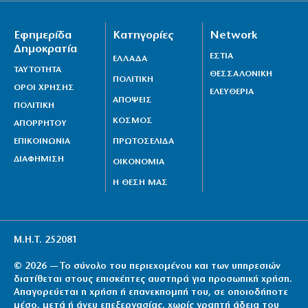
Εφημερίδα
Κατηγορίες
Network
Δημοκρατία
ΕΣΤΙΑ
ΕΛΛΑΔΑ
ΤΑΥΤΟΤΗΤΑ
ΘΕΣΣΑΛΟΝΙΚΗ
ΠΟΛΙΤΙΚΗ
ΟΡΟΙ ΧΡΗΣΗΣ
ΕΛΕΥΘΕΡΙΑ
ΑΠΟΨΕΙΣ
ΠΟΛΙΤΙΚΗ
ΚΟΣΜΟΣ
ΑΠΟΡΡΗΤΟΥ
ΕΠΙΚΟΙΝΩΝΙΑ
ΠΡΩΤΟΣΕΛΙΔΑ
ΔΙΑΦΗΜΙΣΗ
ΟΙΚΟΝΟΜΙΑ
Η ΘΕΣΗ ΜΑΣ
Μ.Η.Τ. 252081
© 2026 — Το σύνολο του περιεχομένου και των υπηρεσιών
διατίθεται στους επισκέπτες αυστηρά για προσωπική χρήση.
Απαγορεύεται η χρήση ή επανεκπομπή του, σε οποιοδήποτε
μέσο, μετά ή άνευ επεξεργασίας, χωρίς γραπτή άδεια του