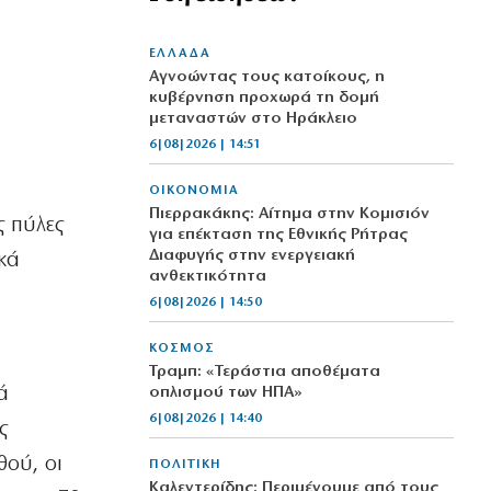
ΕΛΛΑΔΑ
Αγνοώντας τους κατοίκους, η
κυβέρνηση προχωρά τη δομή
μεταναστών στο Ηράκλειο
6|08|2026 | 14:51
ΟΙΚΟΝΟΜΙΑ
Πιερρακάκης: Αίτημα στην Κομισιόν
ς πύλες
για επέκταση της Εθνικής Ρήτρας
Διαφυγής στην ενεργειακή
κά
ανθεκτικότητα
6|08|2026 | 14:50
ΚΟΣΜΟΣ
Τραμπ: «Τεράστια αποθέματα
ά
οπλισμού των ΗΠΑ»
6|08|2026 | 14:40
ς
θού, οι
ΠΟΛΙΤΙΚΗ
Καλεντερίδης: Περιμένουμε από τους