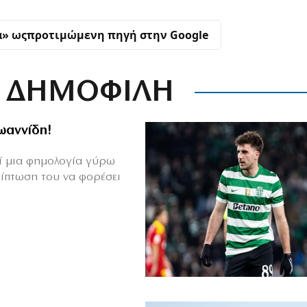
α» ως
προτιμώμενη πηγή στην Google
ΔΗΜΟΦΙΛΗ
Ιωαννίδη!
θεί μια φημολογία γύρω
ρίπτωση του να φορέσει