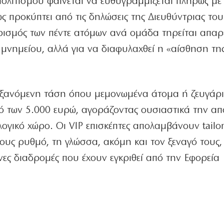
ολιτισμού φαίνεται να ευθυγραμμίζεται πλήρως με 
 προκύπτει από τις δηλώσεις της Διευθύντριας το
ρισμός των πέντε ατόμων ανά ομάδα τηρείται απαρ
 μνημείου, αλλά για να διαφυλαχθεί η «αίσθηση τη
υξανόμενη τάση όπου μεμονωμένα άτομα ή ζευγάρ
ό των 5.000 ευρώ, αγοράζοντας ουσιαστικά την α
γικό χώρο. Οι VIP επισκέπτες απολαμβάνουν tailo
τους ρυθμό, τη γλώσσα, ακόμη και τον ξεναγό τους,
ες διαδρομές που έχουν εγκριθεί από την Εφορεία