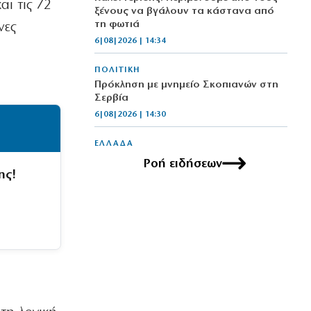
ι τις 72
ξένους να βγάλουν τα κάστανα από
τη φωτιά
νες
6|08|2026 | 14:34
ΠΟΛΙΤΙΚΗ
Πρόκληση με μνημείο Σκοπιανών στη
Σερβία
6|08|2026 | 14:30
ΕΛΛΑΔΑ
Μυστράς: Από παθολογικά αίτια
Ροή ειδήσεων
πέθανε ο ηλικιωμένος
ης!
6|08|2026 | 14:20
ΕΛΛΑΔΑ
Κυψέλη: Προφυλακιστέος ο Αφγανός
για τη δολοφονία της Βρετανίδας
6|08|2026 | 14:20
ΕΛΛΑΔΑ
Οχτώ σχολεία λιγότερα στα