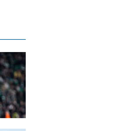
6|08|2026 | 13:37
ΕΛΛΑΔΑ
Ρεκόρ φυγής στη σύνταξη: Οι φόβοι
των εργαζομένων για τα όρια ηλικίας
6|08|2026 | 13:34
ΠΟΛΙΤΙΚΗ
Απροκάλυπτος συνήγορος της ΤΕΧΑΝ
ο Άδωνις
6|08|2026 | 13:30
ΙΣΤΟΡΙΑ
Χιροσίμα: Όταν η… ζωή τελείωσε για
να κυριαρχήσουν οι ΗΠΑ
6|08|2026 | 13:27
ΠΟΛΙΤΙΚΗ
Επιχειρεί να… θάψει την καμένη Ελλάδα
και τα σκάνδαλα με φιέστες
6|08|2026 | 13:09