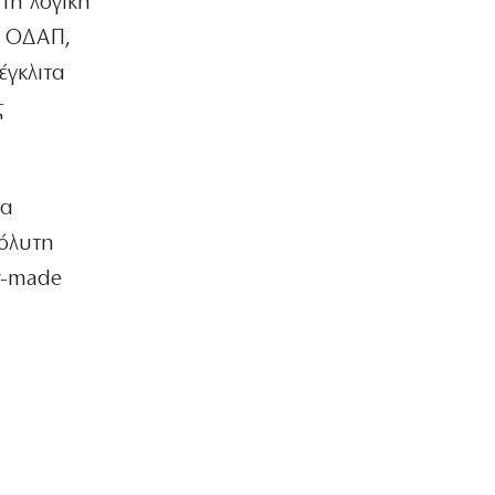
τη λογική
Δωδεκάνησα λόγω υπογεννητικότητας
υ ΟΔΑΠ,
6|08|2026 | 14:17
έγκλιτα
ΑΘΛΗΤΙΚΑ
ς
ΑΕΚ: Επίσημα «κιτρινόμαυρος» ο
Βιτάλις (φώτο)
6|08|2026 | 14:10
ΠΟΛΙΤΙΚΗ
ια
Χουρδάκης: «Χατίρια και χάρες»
πόλυτη
ζητούσε η Ζωή
6|08|2026 | 14:00
r-made
ΕΛΛΑΔΑ
Σε εξέλιξη πυρκαγιά στο Αγρίνιο – Επί
ποδός επίγεια κι ενάερια μέσα
6|08|2026 | 13:55
ΕΛΛΑΔΑ
Έκλεβαν καλώδια, έπαθε ηλεκτροπληξία
και τον εγκατέλειψαν νεκρό