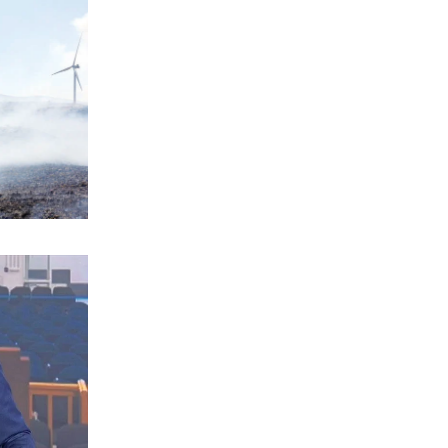
ΕΛΛΑΔΑ
Ακρίβεια και λαϊκή αγορά: Πόσο
κοστίζουν σήμερα φρούτα και
λαχανικά
6|08|2026 | 13:09
ΕΛΛΑΔΑ
Προκλητική εκδήλωση στο Κέχρο με
παρουσία του βουλευτή Φερχάτ
6|08|2026 | 13:00
ΚΟΣΜΟΣ
Η Βόρεια Κορέα εκτόξευσε βλήμα προς
την θάλασσα της Ιαπωνίας
6|08|2026 | 13:00
ΕΛΛΑΔΑ
55χρονος στην Κρήτη έχασε 100.000
ευρώ σε διαδικτυακή απάτη
6|08|2026 | 12:35