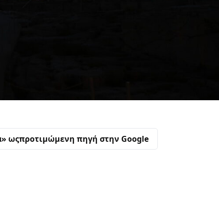
α» ως
προτιμώμενη πηγή στην Google