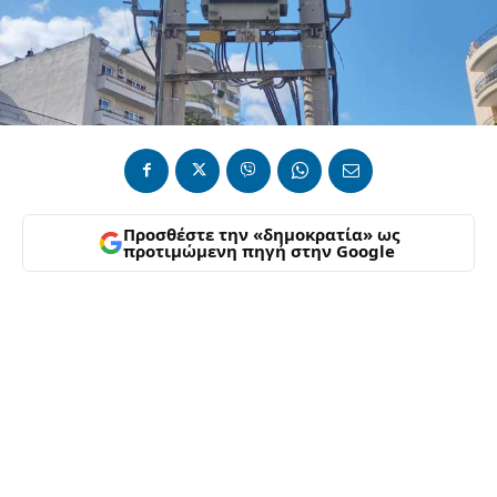
Προσθέστε την «δημοκρατία» ως
προτιμώμενη πηγή στην Google