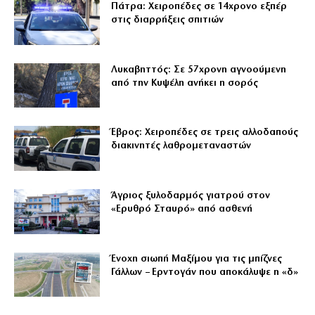
Πάτρα: Χειροπέδες σε 14χρονο εξπέρ
στις διαρρήξεις σπιτιών
Λυκαβηττός: Σε 57χρονη αγνοούμενη
από την Κυψέλη ανήκει η σορός
Έβρος: Χειροπέδες σε τρεις αλλοδαπούς
διακινητές λαθρομεταναστών
Άγριος ξυλοδαρμός γιατρού στον
«Ερυθρό Σταυρό» από ασθενή
Ένοχη σιωπή Μαξίμου για τις μπίζνες
Γάλλων – Ερντογάν που αποκάλυψε η «δ»