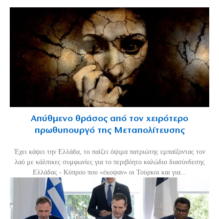
Απύθμενο θράσος από τον χειρότερο
πρωθυπουργό της Μεταπολίτευσης
Έχει κάψει την Ελλάδα, το παίζει όψιμα πατριώτης εμπαίζοντας τον
λαό με κάλπικες συμφωνίες για το περιβόητο καλώδιο διασύνδεσης
Ελλάδας - Κύπρου που «έκοψαν» οι Τούρκοι και για...