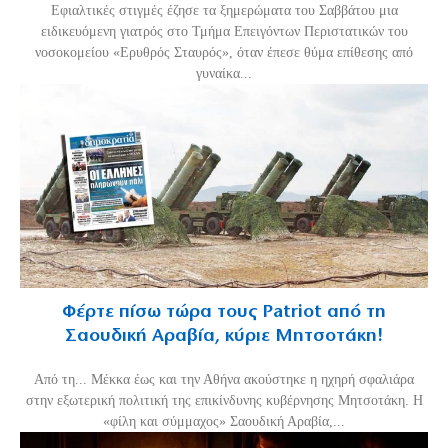
Εφιαλτικές στιγμές έζησε τα ξημερώματα του Σαββάτου μια
ειδικευόμενη γιατρός στο Τμήμα Επειγόντων Περιστατικών του
νοσοκομείου «Ερυθρός Σταυρός», όταν έπεσε θύμα επίθεσης από
γυναίκα...
Φέρτε πίσω τώρα τους Patriot από τη
Σαουδική Αραβία, κύριε Μητσοτάκη!
Από τη... Μέκκα έως και την Αθήνα ακούστηκε η ηχηρή σφαλιάρα
στην εξωτερική πολιτική της επικίνδυνης κυβέρνησης Μητσοτάκη. Η
«φίλη και σύμμαχος» Σαουδική Αραβία,...