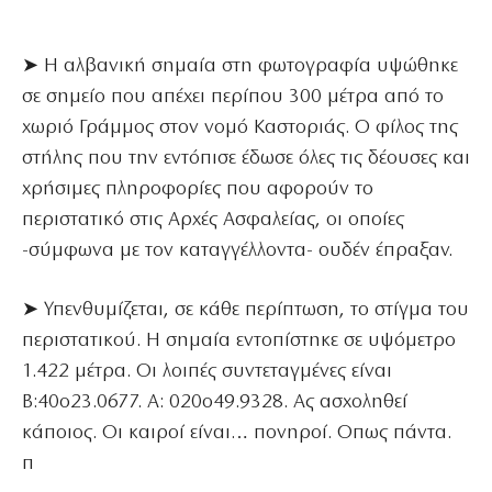
➤ Η αλβανική σημαία στη φωτογραφία υψώθηκε
σε σημείο που απέχει περίπου 300 μέτρα από το
χωριό Γράμμος στον νομό Καστοριάς. Ο φίλος της
στήλης που την εντόπισε έδωσε όλες τις δέουσες και
χρήσιμες πληροφορίες που αφορούν το
περιστατικό στις Αρχές Ασφαλείας, οι οποίες
-σύμφωνα με τον καταγγέλλοντα- ουδέν έπραξαν.
➤ Υπενθυμίζεται, σε κάθε περίπτωση, το στίγμα του
περιστατικού. Η σημαία εντοπίστηκε σε υψόμετρο
1.422 μέτρα. Οι λοιπές συντεταγμένες είναι
Β:40ο23.0677. Α: 020ο49.9328. Ας ασχοληθεί
κάποιος. Οι καιροί είναι… πονηροί. Οπως πάντα.
π