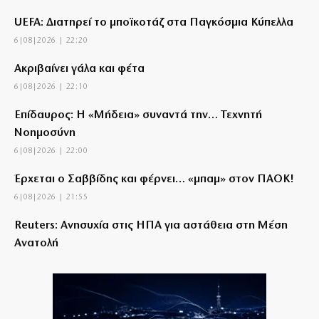
UEFA: Διατηρεί το μποϊκοτάζ στα Παγκόσμια Κύπελλα
6|08|2026 | 22:20
Aκριβαίνει γάλα και φέτα
6|08|2026 | 22:10
Επίδαυρος: Η «Μήδεια» συναντά την… Τεχνητή
Νοημοσύνη
6|08|2026 | 22:00
Έρχεται ο Σαββίδης και φέρνει… «μπαμ» στον ΠΑΟΚ!
6|08|2026 | 21:55
Reuters: Ανησυχία στις ΗΠΑ για αστάθεια στη Μέση
Ανατολή
6|08|2026 | 21:50
Επτά μήνες ανενεργά τα νέα αεροπλάνα της
Πυροσβεστικής