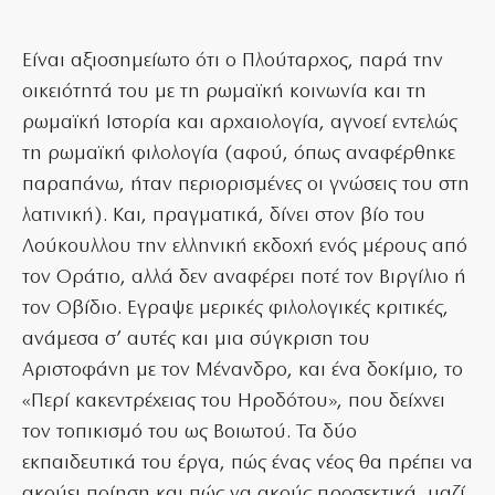
Είναι αξιοσημείωτο ότι ο Πλούταρχος, παρά την
οικειότητά του με τη ρωμαϊκή κοινωνία και τη
ρωμαϊκή Ιστορία και αρχαιολογία, αγνοεί εντελώς
τη ρωμαϊκή φιλολογία (αφού, όπως αναφέρθηκε
παραπάνω, ήταν περιορισμένες οι γνώσεις του στη
λατινική). Και, πραγματικά, δίνει στον βίο του
Λούκουλλου την ελληνική εκδοχή ενός μέρους από
τον Οράτιο, αλλά δεν αναφέρει ποτέ τον Βιργίλιο ή
τον Οβίδιο. Εγραψε μερικές φιλολογικές κριτικές,
ανάμεσα σ’ αυτές και μια σύγκριση του
Αριστοφάνη με τον Μένανδρο, και ένα δοκίμιο, το
«Περί κακεντρέχειας του Ηροδότου», που δείχνει
τον τοπικισμό του ως Βοιωτού. Τα δύο
εκπαιδευτικά του έργα, πώς ένας νέος θα πρέπει να
ακούει ποίηση και πώς να ακούς προσεκτικά, μαζί