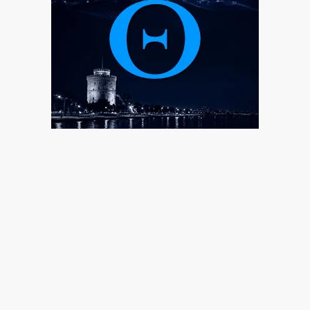
6|08|2026 | 21:40
Ιταλία όπως… Μυστράς: 50χρονος έπαιρνε τη
σύνταξη της νεκρής μητέρας του
6|08|2026 | 21:35
«Χάσαμε τη θεία Στοπ»: Μια θεία, ένας θάνατος,
αμέτρητα αδιέξοδα
6|08|2026 | 21:30
Η αλήθεια για τη σχέση Βαρβιτσιώτη – Μητσοτάκη
6|08|2026 | 21:26
Με μισθούς Βαλκανίων και τιμές δυτικής Ευρώπης!
6|08|2026 | 21:25
Λιβάι Γκαρσία: Να πετύχουμε τους στόχους μας στο
τέλος της σεζόν
6|08|2026 | 21:20