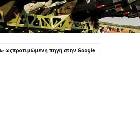
α» ως
προτιμώμενη πηγή στην Google