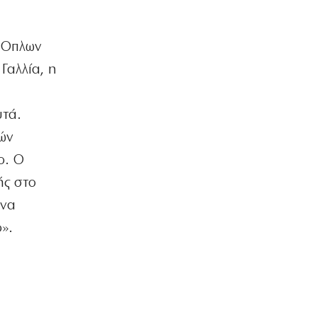
ΕΛΛΑΔΑ
Χαλκιδική: Νεκρός 69χρονος στην
ν Οπλων
παραλία Σίβηρη
6|08|2026 | 22:25
Γαλλία, η
ΑΘΛΗΤΙΚΑ
UEFA: Διατηρεί το μποϊκοτάζ στα
υτά.
Παγκόσμια Κύπελλα
κών
6|08|2026 | 22:20
ο. Ο
ΟΙΚΟΝΟΜΙΑ
ής στο
Aκριβαίνει γάλα και φέτα
 να
6|08|2026 | 22:10
».
ΠΟΛΙΤΙΣΜΟΣ
Επίδαυρος: Η «Μήδεια» συναντά την…
Τεχνητή Νοημοσύνη
6|08|2026 | 22:00
ΑΘΛΗΤΙΚΑ