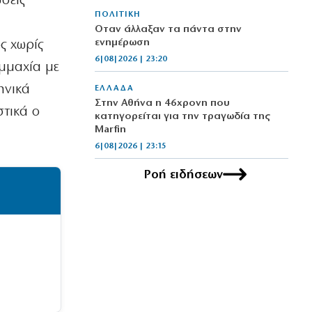
σεις
ΠΟΛΙΤΙΚΗ
Όταν άλλαξαν τα πάντα στην
ενημέρωση
ς χωρίς
6|08|2026 | 23:20
μμαχία με
ηνικά
ΕΛΛΑΔΑ
Στην Αθήνα η 46χρονη που
στικά ο
κατηγορείται για την τραγωδία της
Marfin
6|08|2026 | 23:15
Ροή ειδήσεων
ΟΙΚΟΝΟΜΙΑ
Delivery: Γιατί το αφορολόγητο στα
φιλοδωρήματα δεν αρκεί – Τι ζητούν οι
διανομείς (βίντεο)
6|08|2026 | 23:10
ΑΘΛΗΤΙΚΑ
Ο Ορτέγκα αποχαιρέτησε τον
Ολυμπιακό και υπογράφει στη Ρίβερ
Πλέιτ