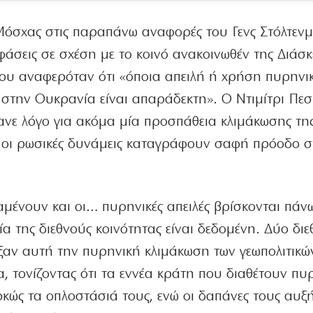
όσχας στις παραπάνω αναφορές του Γενς Στόλτενμ
φάσεις σε σχέση με το κοινό ανακοινωθέν της Διάσκ
ου αναφερόταν ότι «όποια απειλή ή χρήση πυρηνι
 στην Ουκρανία είναι απαράδεκτη». Ο Ντιμίτρι Πεσ
ανε λόγο για ακόμα μία προσπάθεια κλιμάκωσης της
α οι ρωσικές δυνάμεις καταγράφουν σαφή πρόοδο σ
μένουν και οι… πυρηνικές απειλές βρίσκονται πάν
α της διεθνούς κοινότητας είναι δεδομένη. Δύο διε
ειξαν αυτή την πυρηνική κλιμάκωση των γεωπολιτικώ
, τονίζοντας ότι τα εννέα κράτη που διαθέτουν πυ
ρκώς τα οπλοστάσιά τους, ενώ οι δαπάνες τους αυξ