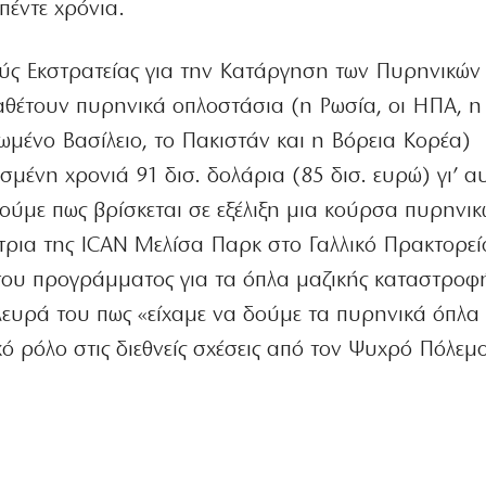
 πέντε χρόνια.
ούς Εκστρατείας για την Κατάργηση των Πυρηνικώ
αθέτουν πυρηνικά οπλοστάσια (η Ρωσία, οι ΗΠΑ, η 
νωμένο Βασίλειο, το Πακιστάν και η Βόρεια Κορέα)
ένη χρονιά 91 δισ. δολάρια (85 δισ. ευρώ) γι’ α
πούμε πως βρίσκεται σε εξέλιξη μια κούρσα πυρηνι
τρια της ICAN Μελίσα Παρκ στο Γαλλικό Πρακτορεί
 του προγράμματος για τα όπλα μαζικής καταστροφ
λευρά του πως «είχαμε να δούμε τα πυρηνικά όπλα
 ρόλο στις διεθνείς σχέσεις από τον Ψυχρό Πόλεμο