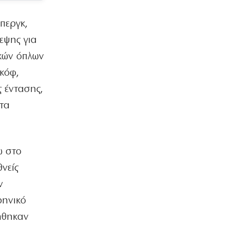
6|08|2026 | 23:00
περγκ,
ΕΛΛΑΔΑ
ΟΛΘ: Νέα επένδυση σε σύγχρονο
εψης για
εξοπλισμό – 8 νέα Straddle Carriers
κών όπλων
στο λιμάνι
6|08|2026 | 22:50
κόφ,
 έντασης,
ΑΘΛΗΤΙΚΑ
Όλα για όλα για την ανατροπή ο ΠΑΟΚ
τα
6|08|2026 | 22:47
ΚΟΣΜΟΣ
Ιστορική επίσκεψη Ζελένσκι στη
ω στο
Σερβία
θνείς
6|08|2026 | 22:40
ν
ΠΟΛΙΤΙΣΜΟΣ
ρηνικό
Αγιον Ορος: Εικαστικό ταξίδι σιωπής
και πίστης
ήθηκαν
6|08|2026 | 22:30