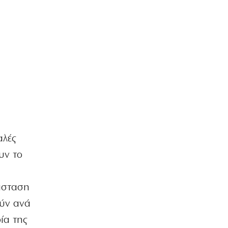
Έρχεται ο Σαββίδης και φέρνει…
«μπαμ» στον ΠΑΟΚ!
6|08|2026 | 21:55
ΚΟΣΜΟΣ
Reuters: Ανησυχία στις ΗΠΑ για
αστάθεια στη Μέση Ανατολή
6|08|2026 | 21:50
ΕΛΛΑΔΑ
Επτά μήνες ανενεργά τα νέα
αεροπλάνα της Πυροσβεστικής
6|08|2026 | 21:40
αλές
υν το
ΚΟΣΜΟΣ
Ιταλία όπως… Μυστράς: 50χρονος
έπαιρνε τη σύνταξη της νεκρής
μητέρας του
τάσταση
6|08|2026 | 21:35
ούν ανά
ία της
ΠΟΛΙΤΙΣΜΟΣ