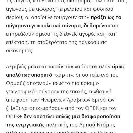
Τις επίγειες και θαλάσσιες διαδρομές, αλλά και τους
αγωγούς μεταφοράς πετρελαίου και φυσικού
αερίου, οι οποίοι λειτουργούν στην
πράξη ως τα
σύγχρονα γεωπολιτικά σύνορα, δεδομένου
ότι
επηρεάζουν άμεσα τις διεθνείς αγορές και, κατ’
επέκταση, τη σταθερότητα της παγκόσμιας
οικονομίας.
Ακριβώς
μέσα σε αυτόν τον
«αόρατο» πλην
όμως
απολύτως υπαρκτό
«χάρτη», όπου τα Στενά του
Ορμούζ αποτελούν ίσως το πιο κρίσιμο
γεωγραφικό «σύνορο» της εποχής, η χθεσινή
απόφαση των Ηνωμένων Αραβικών Εμιράτων
(ΗΑΕ) να αποχωρήσουν από τον ΟΠΕΚ και τον
ΟΠΕΚ+
δεν αποτελεί απλώς μια διαφοροποίηση
της ενεργειακής
πολιτικής του Αμπού Ντάμπι,