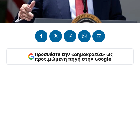
Προσθέστε την «δημοκρατία» ως
προτιμώμενη πηγή στην Google