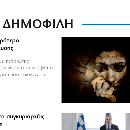
ΔΗΜΟΦΙΛΗ
ιρότερο
ευσης
ιμα πατριώτης
μφωνίες για το περιβόητο
πρου που «έκοψαν» οι
α συγκυριαρχίας
η