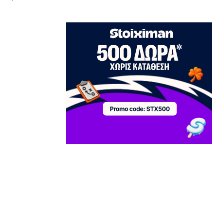
ΟΙΚΟΝΟΜΙΑ
Επιδόσεις ρεκόρ για τη Metlen στο
εξάμηνο
7|08|2026 | 16:00
ΕΛΛΑΔΑ
Μύκονος: Συνελήφθη 56χρονος με
2.280 πακέτα λαθραίων τσιγάρων
7|08|2026 | 15:50
ΑΘΛΗΤΙΚΑ
Σύλληψη οπαδών στον αγώνα του
ΠΑΟ με την ΤΣΣΚΑ 1948 στο ΟΑΚΑ
7|08|2026 | 15:40
ΟΙΚΟΝΟΜΙΑ
Επτά προτεραιότητες για τη
βιομηχανία
7|08|2026 | 15:30