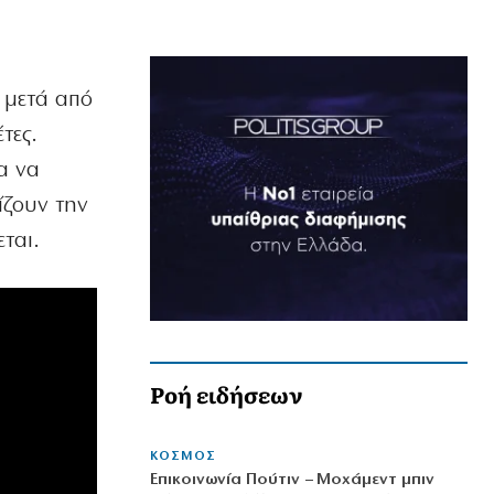
 μετά από
τες.
α να
λίζουν την
ται.
Ροή ειδήσεων
ΚΟΣΜΟΣ
Επικοινωνία Πούτιν – Μοχάμεντ μπιν