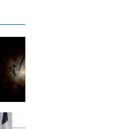
ΕΛΛΑΔΑ
Λακωνία: Νεκρός 48χρονος οδηγός
φορτηγού από πτώση σε γκρεμό
(βίντεο)
7|08|2026 | 15:20
ΕΛΛΑΔΑ
Νεκρός 64χρονος σε πισίνα στα Χανιά
όπου δεν υπήρχε ναυαγοσώστης
7|08|2026 | 15:17
ΚΟΣΜΟΣ
Φήμες για κρίσιμη κατάσταση της
υγείας του Χαμενεΐ
7|08|2026 | 15:10
ΠΟΛΙΤΙΚΗ
Οψιμη αποθέωση του Τραμπ από
Γεωργιάδη και Κυρανάκη
7|08|2026 | 15:00
Η ΘΕΣΗ ΜΑΣ