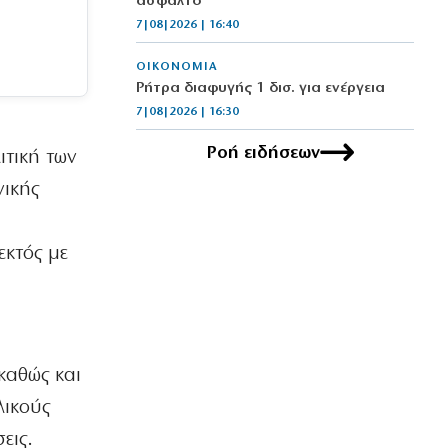
άσφαλτο
7|08|2026 | 16:40
ΟΙΚΟΝΟΜΙΑ
Ρήτρα διαφυγής 1 δισ. για ενέργεια
7|08|2026 | 16:30
Ροή ειδήσεων
ιτική των
ΚΟΣΜΟΣ
Θέουτα: Αγωνία για την ταυτοποίηση
νικής
80 νεκρών μεταναστών
7|08|2026 | 16:20
εκτός με
ΠΟΛΙΤΙΚΗ
Υπερπτήσεις πάνω από νησιά και
παραβιάσεις άρχισε ξανά η Τουρκία
7|08|2026 | 16:13
ΠΟΛΙΤΙΚΗ
καθώς και
Τσουκαλάς: Αποτυχία στην ενέργεια με
λικούς
εθνικούς πόρους
7|08|2026 | 16:10
εις.