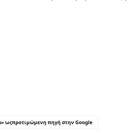
α» ως
προτιμώμενη πηγή στην Google