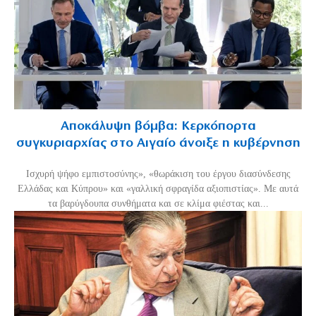
Αποκάλυψη βόμβα: Κερκόπορτα
συγκυριαρχίας στο Αιγαίο άνοιξε η κυβέρνηση
Ισχυρή ψήφο εμπιστοσύνης», «θωράκιση του έργου διασύνδεσης
Ελλάδας και Κύπρου» και «γαλλική σφραγίδα αξιοπιστίας». Με αυτά
τα βαρύγδουπα συνθήματα και σε κλίμα φιέστας και...