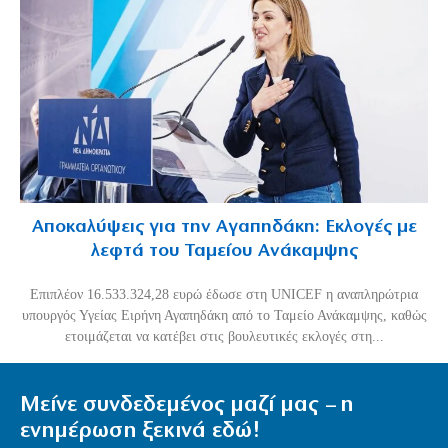
Αποκαλύψεις για την Αγαπηδάκη: Εκλογές με
λεφτά του Ταμείου Ανάκαμψης
Επιπλέον 16.533.324,28 ευρώ έδωσε στη UNICEF η αναπληρώτρια
υπουργός Υγείας Ειρήνη Αγαπηδάκη από το Ταμείο Ανάκαμψης, καθώς
ετοιμάζεται να κατέβει στις βουλευτικές εκλογές στη...
Μείνε συνδεδεμένος μαζί μας – η
ενημέρωση ξεκινά εδώ!