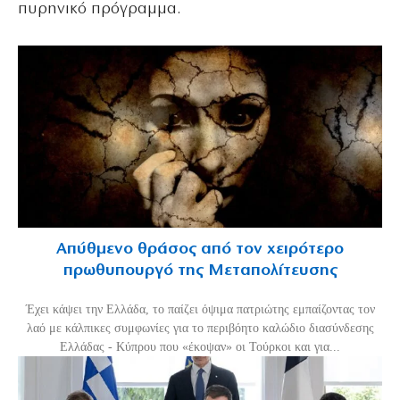
πυρηνικό πρόγραμμα.
Απύθμενο θράσος από τον χειρότερο
πρωθυπουργό της Μεταπολίτευσης
Έχει κάψει την Ελλάδα, το παίζει όψιμα πατριώτης εμπαίζοντας τον
λαό με κάλπικες συμφωνίες για το περιβόητο καλώδιο διασύνδεσης
Ελλάδας - Κύπρου που «έκοψαν» οι Τούρκοι και για...