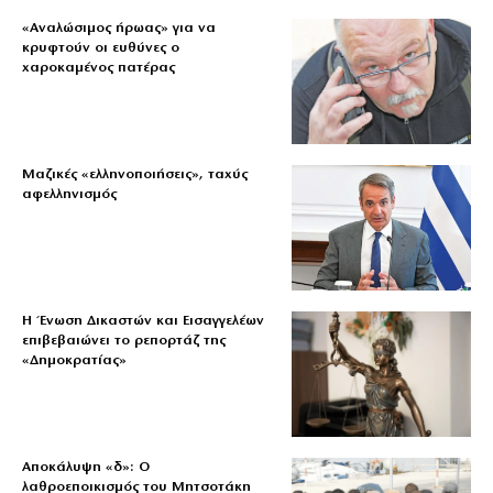
«Aναλώσιμος ήρωας» για να
κρυφτούν οι ευθύνες ο
χαροκαμένος πατέρας
Μαζικές «ελληνοποιήσεις», ταχύς
αφελληνισμός
Η Ένωση Δικαστών και Εισαγγελέων
επιβεβαιώνει το ρεπορτάζ της
«Δημοκρατίας»
Αποκάλυψη «δ»: Ο
λαθροεποικισμός του Μητσοτάκη