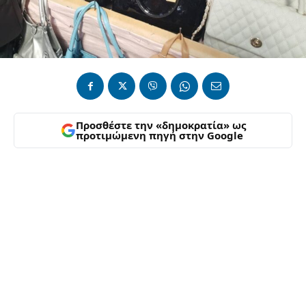
Προσθέστε την «δημοκρατία» ως
προτιμώμενη πηγή στην Google