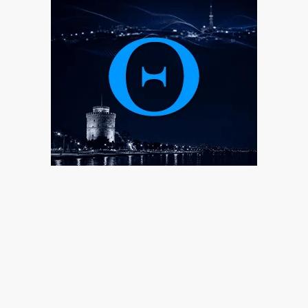
9|08|2026 | 8:40
Αττικοβοιωτία: Πώς έγινε η επιχείρηση διάσωσης
στην πυρκαγιά
9|08|2026 | 8:30
Κορυφώνεται η έξοδος των αδειούχων
9|08|2026 | 8:20
Οι όροι που θέτει το Ιράν για το άνοιγμα των Στενών
του Ορμούζ
9|08|2026 | 8:10
Το σημερινό (9/8) αθλητικό τηλεοπτικό πρόγραμμα
9|08|2026 | 8:00
Εορτολόγιο: Ποιοι γιορτάζουν σήμερα, Κυριακή 9
Αυγούστου
9|08|2026 | 7:50