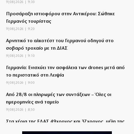
9|08|2026 | 9:30
Προσάραξη ιστιοφόρου στην Αντικέρου: Σώθηκε
Γερμανός τουρίστας
9|08|2026 | 9:20
Αρνητικό το αλκοτέστ του Γερμανού οδηγού στο
σοβαρό τροχαίο με τη ΔΙΑΣ
9|08|2026 | 9:10
Γερμανία: Ενισχύει την ασφάλεια των drones μετά από
το περιστατικό στη Λειψία
9|08|2026 | 9:00
Από 28/8 οι πληρωμές των συντάξεων – Όλες οι
ημερομηνίες ανά ταμείο
9|08|2026 | 8:50
Στα χέρια της ΕΛΑΣ 49χρονος και 37χρονος, μέλη της
ρωσόφωνης μαφίας