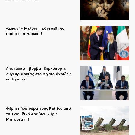
«Σφαγή» Μελόνι – Σάντσεθ: Ας
πρόσεχε η Ευρώπη!
Αποκάλυψη βόμβα: Κερκόπορτα
συγκυριαρχίας στο Αιγαίο άνοιξε η
κυβέρνηση
Φέρτε πίσω τώρα τους Patriot από
τη Σαουδική Αραβία, κύριε
Μητσοτάκη!