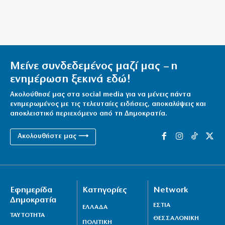
Το Λιτόχωρο και ο Μεταξάς
8|08|2026 | 22:30
Αποκλειστικό: Η Άννα Βίσση κάνει διακοπές στη
Νίσυρο (φωτό)
Μείνε συνδεδεμένος μαζί μας – η
8|08|2026 | 22:20
ενημέρωση ξεκινά εδώ!
Ακολούθησέ μας στα social media για να μένεις πάντα
ενημερωμένος με τις τελευταίες ειδήσεις, αποκαλύψεις και
αποκλειστικό περιεχόμενο από τη Δημοκρατία.
Ακολουθήστε μας ⟶
Εφημερίδα
Κατηγορίες
Network
Δημοκρατία
ΕΣΤΙΑ
ΕΛΛΑΔΑ
ΤΑΥΤΟΤΗΤΑ
ΘΕΣΣΑΛΟΝΙΚΗ
ΠΟΛΙΤΙΚΗ