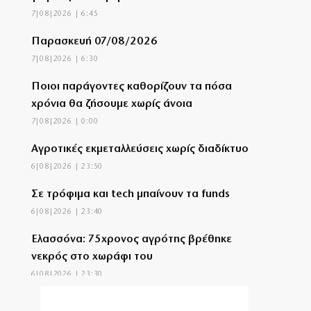
7|08|2026 | 6:45
Παρασκευή 07/08/2026
7|08|2026 | 6:30
Ποιοι παράγοντες καθορίζουν τα πόσα
χρόνια θα ζήσουμε χωρίς άνοια
7|08|2026 | 0:00
Αγροτικές εκμεταλλεύσεις χωρίς διαδίκτυο
6|08|2026 | 23:50
Σε τρόφιμα και tech μπαίνουν τα funds
6|08|2026 | 23:40
Ελασσόνα: 75χρονος αγρότης βρέθηκε
νεκρός στο χωράφι του
6|08|2026 | 23:30
Όταν άλλαξαν τα πάντα στην ενημέρωση