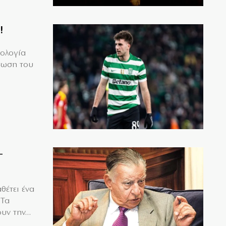
!
μολογία
τωση του
–
θέτει ένα
 Τα
υν την...