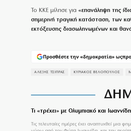
Το ΚΚΕ μίλησε για
«επανάληψη της ίδι
σημερινή τραγική κατάσταση, των κα
εκτόξευσης διασωληνωμένων και θαν
Προσθέστε την «δημοκρατία» ως
προ
ΑΛΕΞΗΣ ΤΣΙΠΡΑΣ
ΚΥΡΙΑΚΟΣ ΒΕΛΟΠΟΥΛΟΣ
ΔΗΜ
Τι «τρέχει» με Ολυμπιακό και Ιωαννίδη
Τις τελευταίες ημέρες έχει αναπτυχθεί μια φη
γύρω από τον Φώτη Ιωαννίδη, και την περίπ