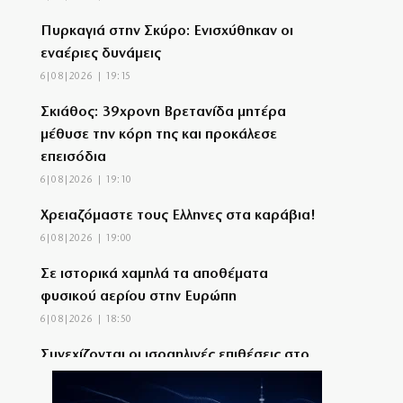
Πυρκαγιά στην Σκύρο: Ενισχύθηκαν οι
εναέριες δυνάμεις
6|08|2026 | 19:15
Σκιάθος: 39χρονη Βρετανίδα μητέρα
μέθυσε την κόρη της και προκάλεσε
επεισόδια
6|08|2026 | 19:10
Χρειαζόμαστε τους Eλληνες στα καράβια!
6|08|2026 | 19:00
Σε ιστορικά χαμηλά τα αποθέματα
φυσικού αερίου στην Ευρώπη
6|08|2026 | 18:50
Συνεχίζονται οι ισραηλινές επιθέσεις στο
Νότιο Λίβανο
6|08|2026 | 18:40