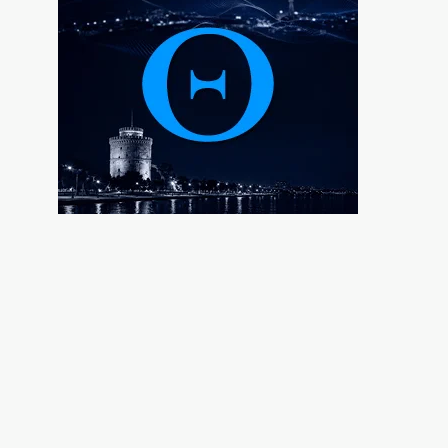
Η Τουρκία ανεβάζει την ένταση στην
Κύπρο
6|08|2026 | 18:30
Απλώνεται το πράσινο, ακριβαίνει η
συντήρησή του
6|08|2026 | 18:20
Μία ακόμα αποχώρηση από το κόμμα της
Μαρίας Καρυστιανού
6|08|2026 | 18:10
Sueddeutsche Zeitung: Πυρομαχικά
μετέφερε το ουκρανικό αεροσκάφος
6|08|2026 | 18:05
Η Στιβαρότητα της Δεξιάς
6|08|2026 | 18:00