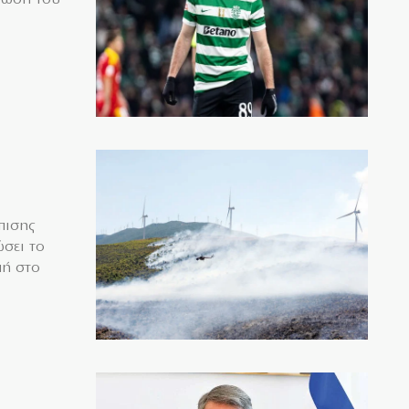
πισης
σει το
μή στο