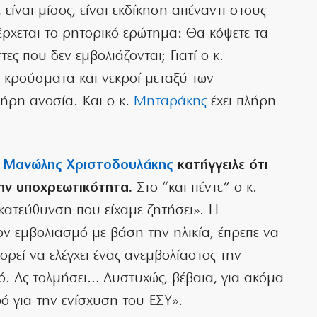
είναι μίσος, είναι εκδίκηση απέναντι στους
 έρχεται το ρητορικό ερώτημα: Θα κόψετε τα
ς που δεν εμβολιάζονται; Γιατί ο κ.
 κρούσματα και νεκροί μεταξύ των
ήρη ανοσία. Και ο κ.
Μηταράκης
έχει πλήρη
ς
Μανώλης Χριστοδουλάκης
κατήγγειλε ότι
την υποχρεωτικότητα.
Στο “και πέντε” ο κ.
κατεύθυνση που είχαμε ζητήσει». Η
ον εμβολιασμό με βάση την ηλικία, έπρεπε να
πορεί να ελέγχει ένας ανεμβολίαστος την
ό. Ας τολμήσει… Δυστυχώς, βέβαια, για ακόμα
ό για την ενίσχυση του ΕΣΥ».