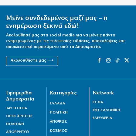
Πύργος ελέγχου ή Αστυνομία;
Μείνε συνδεδεμένος μαζί μας – η
5|08|2026 | 21:50
ενημέρωση ξεκινά εδώ!
Ακολούθησέ μας στα social media για να μένεις πάντα
ενημερωμένος με τις τελευταίες ειδήσεις, αποκαλύψεις και
αποκλειστικό περιεχόμενο από τη Δημοκρατία.
Ακολουθήστε μας ⟶
Εφημερίδα
Κατηγορίες
Network
Δημοκρατία
ΕΣΤΙΑ
ΕΛΛΑΔΑ
ΤΑΥΤΟΤΗΤΑ
ΘΕΣΣΑΛΟΝΙΚΗ
ΠΟΛΙΤΙΚΗ
ΟΡΟΙ ΧΡΗΣΗΣ
ΕΛΕΥΘΕΡΙΑ
ΑΠΟΨΕΙΣ
ΠΟΛΙΤΙΚΗ
ΚΟΣΜΟΣ
ΑΠΟΡΡΗΤΟΥ