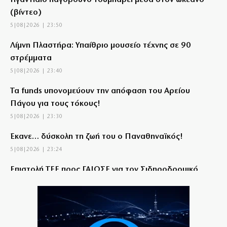
Γιγαντιαίο παγόβουνο τουμπάρει μέσα στον ωκεανό
(βίντεο)
5|08|2026 | 23:50
Λίμνη Πλαστήρα: Υπαίθριο μουσείο τέχνης σε 90
στρέμματα
5|08|2026 | 23:40
Τα funds υπονομεύουν την απόφαση του Αρείου
Πάγου για τους τόκους!
5|08|2026 | 23:30
Έκανε… δύσκολη τη ζωή του ο Παναθηναϊκός!
5|08|2026 | 23:24
Επιστολή ΤΕΕ προς ΓΑΙΟΣΕ για τον Σιδηροδρομικό
Σταθμό Λάρισας
5|08|2026 | 23:20
Τουρκία: Κατατέθηκε ν/σ για τερματισμό της