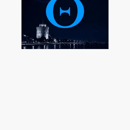
σύγκρουσης με τους Κούρδους
5|08|2026 | 23:10
«Θερμό» φθινόπωρο στο πεδίο των πλειστηριασμών
5|08|2026 | 23:00
Σύμη: Τραγική κατάληξη για τον όγδοο επιβαίνοντα
του ιστιοπλοϊκού
5|08|2026 | 22:55
Βόλος: Στη φυλακή 26χρονος που απείλησε να
σκοτώσει τη μητέρα του
5|08|2026 | 22:50
Κακουργηματική φοροδιαφυγή κρύβει η πώληση
δανείων σε funds
5|08|2026 | 22:40
Το «Ονειρικό» ανοίγει τις πύλες του
5|08|2026 | 22:30