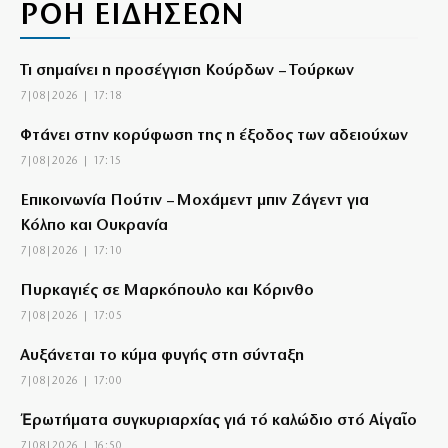
ΡΟΗ ΕΙΔΗΣΕΩΝ
Τι σημαίνει η προσέγγιση Κούρδων – Τούρκων
7|08|2026 | 17:18
Φτάνει στην κορύφωση της η έξοδος των αδειούχων
7|08|2026 | 17:15
Επικοινωνία Πούτιν – Μοχάμεντ μπιν Ζάγεντ για
Κόλπο και Ουκρανία
7|08|2026 | 17:10
Πυρκαγιές σε Μαρκόπουλο και Κόρινθο
7|08|2026 | 17:05
Αυξάνεται το κύμα φυγής στη σύνταξη
7|08|2026 | 17:00
Ἐρωτήματα συγκυριαρχίας γιά τό καλώδιο στό Αἰγαῖο
7|08|2026 | 16:50