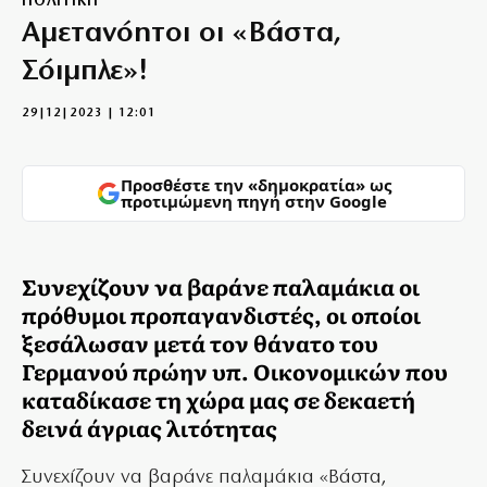
ΠΟΛΙΤΙΚΗ
Αμετανόητοι οι «Βάστα,
Σόιμπλε»!
29|12|2023 | 12:01
Προσθέστε την «δημοκρατία» ως
προτιμώμενη πηγή στην Google
Συνεχίζουν να βαράνε παλαμάκια οι
πρόθυμοι προπαγανδιστές, οι οποίοι
ξεσάλωσαν μετά τον θάνατο του
Γερμανού πρώην υπ. Οικονομικών που
καταδίκασε τη χώρα μας σε δεκαετή
δεινά άγριας λιτότητας
Συνεχίζουν να βαράνε παλαμάκια «Βάστα,