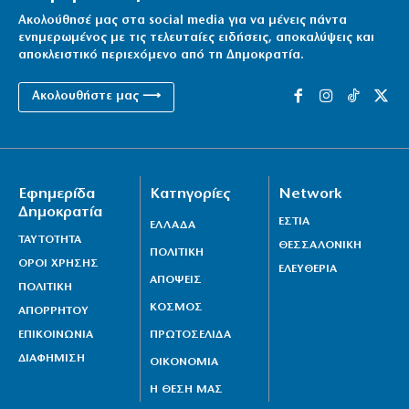
7|08|2026 | 15:17
Ακολούθησέ μας στα social media για να μένεις πάντα
ενημερωμένος με τις τελευταίες ειδήσεις, αποκαλύψεις και
Φήμες για κρίσιμη κατάσταση της υγείας του Χαμενεΐ
αποκλειστικό περιεχόμενο από τη Δημοκρατία.
7|08|2026 | 15:10
Ακολουθήστε μας ⟶
Οψιμη αποθέωση του Τραμπ από Γεωργιάδη και
Κυρανάκη
7|08|2026 | 15:00
Εφημερίδα
Κατηγορίες
Network
Το Αιγαίο σε εταιρία με μπίζνες στην Τουρκία!
Δημοκρατία
7|08|2026 | 14:53
ΕΣΤΙΑ
ΕΛΛΑΔΑ
ΤΑΥΤΟΤΗΤΑ
ΘΕΣΣΑΛΟΝΙΚΗ
ΠΟΛΙΤΙΚΗ
ΟΡΟΙ ΧΡΗΣΗΣ
ΕΛΕΥΘΕΡΙΑ
ΑΠΟΨΕΙΣ
ΠΟΛΙΤΙΚΗ
ΚΟΣΜΟΣ
ΑΠΟΡΡΗΤΟΥ
ΕΠΙΚΟΙΝΩΝΙΑ
ΠΡΩΤΟΣΕΛΙΔΑ
ΔΙΑΦΗΜΙΣΗ
ΟΙΚΟΝΟΜΙΑ
Η ΘΕΣΗ ΜΑΣ