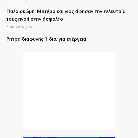
Παλαιοκώμη: Μητέρα και γιος άφησαν την τελευταία
τους πνοή στην άσφαλτο
7|08|2026 | 16:40
Ρήτρα διαφυγής 1 δισ. για ενέργεια
7|08|2026 | 16:30
Θέουτα: Αγωνία για την ταυτοποίηση 80 νεκρών
μεταναστών
7|08|2026 | 16:20
Υπερπτήσεις πάνω από νησιά και παραβιάσεις άρχισε
ξανά η Τουρκία
7|08|2026 | 16:13
Τσουκαλάς: Αποτυχία στην ενέργεια με εθνικούς
πόρους
7|08|2026 | 16:10