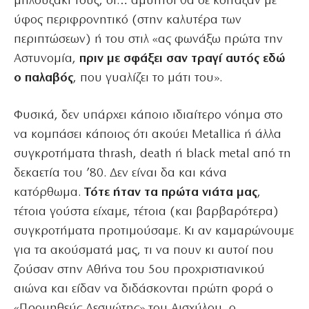
μπλουζάκι τους, οι… αμύητοι θα σε κοίταζαν με
ύφος περιφρονητικό (στην καλυτέρα των
περιπτώσεων) ή του στιλ «ας φωνάξω πρώτα την
Αστυνομία,
πριν με σφάξει σαν τραγί αυτός εδώ
ο παλαβός
, που γυαλίζει το μάτι του».
Φυσικά, δεν υπάρχει κάποιο ιδιαίτερο νόημα στο
να κομπάσει κάποιος ότι ακούει Metallica ή άλλα
συγκροτήματα thrash, death ή black metal από τη
δεκαετία του ’80. Δεν είναι δα και κάνα
κατόρθωμα.
Τότε ήταν τα πρώτα νιάτα μας
,
τέτοια γούστα είχαμε, τέτοια (και βαρβαρότερα)
συγκροτήματα προτιμούσαμε. Κι αν καμαρώνουμε
για τα ακούσματά μας, τι να πουν κι αυτοί που
ζούσαν στην Αθήνα του 5ου προχριστιανικού
αιώνα και είδαν να διδάσκονται πρώτη φορά ο
«Προμηθεύς Δεσμώτης» του Αισχύλου, ο