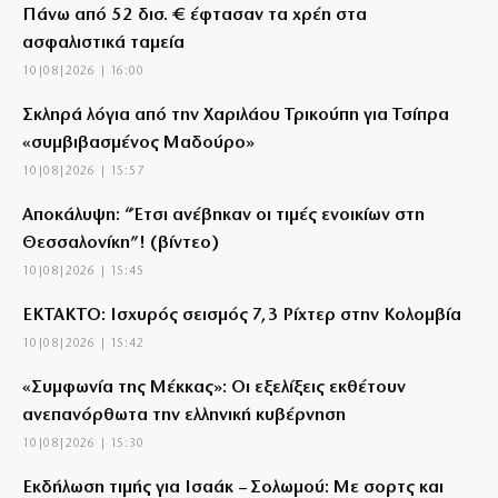
Πάνω από 52 δισ. € έφτασαν τα χρέη στα
ασφαλιστικά ταμεία
10|08|2026 | 16:00
Σκληρά λόγια από την Χαριλάου Τρικούπη για Τσίπρα
«συμβιβασμένος Μαδούρο»
10|08|2026 | 15:57
Αποκάλυψη: “Έτσι ανέβηκαν οι τιμές ενοικίων στη
Θεσσαλονίκη”! (βίντεο)
10|08|2026 | 15:45
ΕΚΤΑΚΤΟ: Ισχυρός σεισμός 7,3 Ρίχτερ στην Κολομβία
10|08|2026 | 15:42
«Συμφωνία της Μέκκας»: Οι εξελίξεις εκθέτουν
ανεπανόρθωτα την ελληνική κυβέρνηση
10|08|2026 | 15:30
Εκδήλωση τιμής για Ισαάκ – Σολωμού: Με σορτς και