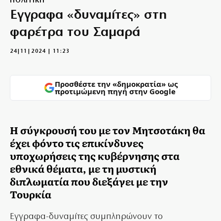
ΠΟΛΙΤΙΚΗ
Εγγραφα «δυναμίτες» στη
φαρέτρα του Σαμαρά
24|11|2024 | 11:23
Προσθέστε την «δημοκρατία» ως
προτιμώμενη πηγή στην Google
Η σύγκρουσή του με τον Μητσοτάκη θα
έχει φόντο τις επικίνδυνες
υποχωρήσεις της κυβέρνησης στα
εθνικά θέματα, με τη μυστική
διπλωματία που διεξάγει με την
Τουρκία
Εγγραφα-δυναμίτες συμπληρώνουν το