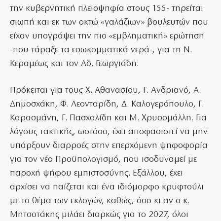
την κυβερνητική πλειοψηφία στους 155- τηρείται
σιωπή και εκ των οκτώ «γαλάζιων» βουλευτών που
είχαν υπογράψει την πιο «εμβληματική» ερώτηση
-που τάραξε τα εσωκομματικά νερά-, για τη Ν.
Κεραμέως και τον Αδ. Γεωργιάδη.
Πρόκειται για τους Χ. Αθανασίου, Γ. Ανδριανό, Α.
Δημοσχάκη, Φ. Λεονταρίδη, Δ. Καλογερόπουλο, Γ.
Καρασμάνη, Γ. Πασχαλίδη και Μ. Χρυσομάλλη. Για
λόγους τακτικής, ωστόσο, έχει αποφασιστεί να μην
υπάρξουν διαρροές στην επερχόμενη ψηφοφορία
για τον νέο Προϋπολογισμό, που ισοδυναμεί με
παροχή ψήφου εμπιστοσύνης. Εξάλλου, έχει
αρχίσει να παίζεται και ένα ιδιόμορφο κρυφτούλι
με το θέμα των εκλογών, καθώς, όσο κι αν ο κ.
Μητσοτάκης μιλάει διαρκώς για το 2027, όλοι