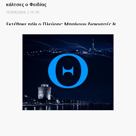
κάλτσες ο Φειδίας
10|08|2026 | 15:30
Εκτέθηκε πάλι ο Πλεύρης: Μπαίνουν διακινητές &
παράνομοι από Έβρο!
10|08|2026 | 15:15
«Έκανα το αυτονόητο»: Ο ρεπόρτερ του ΕΡΤNews
που έσωσε χελωνάκι από τις φλόγες στον Κουβαρά
10|08|2026 | 15:04
Παναγία Σουμελά: «Ανταλλάγματα» στη Δυτική Θράκη
απαιτούν οι Τούρκοι
10|08|2026 | 15:00
Νέες ταυτότητες: Ποιους φορείς πρέπει να
ενημερώσετε μετά την έκδοση
10|08|2026 | 14:45
Έφυγε ο σπουδαίος φιλόσοφος και συγγραφέας