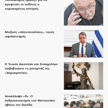
«Aναλώσιμος ήρωας» για να
κρυφτούν οι ευθύνες ο
χαροκαμένος πατέρας
Μαζικές «ελληνοποιήσεις», ταχύς
αφελληνισμός
Η Ένωση Δικαστών και Εισαγγελέων
επιβεβαιώνει το ρεπορτάζ της
«Δημοκρατίας»
Αποκάλυψη «δ»: Ο
λαθροεποικισμός του Μητσοτάκη
σβήνει την Ελλάδα