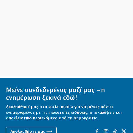
6|08|2026 | 16:28
Φωτιά στην Αγία Μαρίνα Ηλείας
6|08|2026 | 16:25
ΓΣΕΕ: Τι ισχύει για την πληρωμή της αργίας του
Δεκαπενταύγουστου
6|08|2026 | 16:20
Χαλκιδική: Πυρκαγιά στο Πόρτο Καρράς
6|08|2026 | 16:15
Μείνε συνδεδεμένος μαζί μας – η
ενημέρωση ξεκινά εδώ!
Ακολούθησέ μας στα social media για να μένεις πάντα
ενημερωμένος με τις τελευταίες ειδήσεις, αποκαλύψεις και
αποκλειστικό περιεχόμενο από τη Δημοκρατία.
Ακολουθήστε μας ⟶