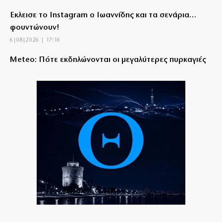
Έκλεισε το Instagram ο Ιωαννίδης και τα σενάρια…
φουντώνουν!
6|08|2026 | 17:16
Meteo: Πότε εκδηλώνονται οι μεγαλύτερες πυρκαγιές
6|08|2026 | 17:15
Super Cup: Ο Παπαπέτρου στο ΑΕΚ-ΟΦΗ
6|08|2026 | 17:10
HELLENiQ ENERGY: Στα 393 ευρώ εκτινάχθηκε η
κερδοφορία της
6|08|2026 | 17:00
Στερούν οι ελληνικές ρίζες του Καρόλου τη
βρετανικότητά του; (βίντεο)
6|08|2026 | 16:58
Ουκρανία: Έξι νεκροί και δεκάδες τραυματίες από