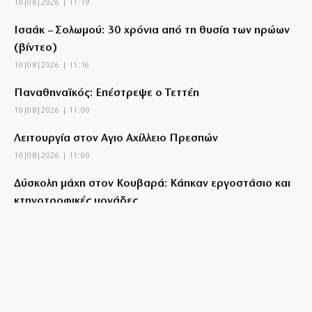
10|08|2026 | 11:19
Ισαάκ – Σολωμού: 30 χρόνια από τη θυσία των ηρώων
(βίντεο)
10|08|2026 | 11:16
Παναθηναϊκός: Επέστρεψε ο Τεττέη
10|08|2026 | 11:00
Λειτουργία στον Αγιο Αχίλλειο Πρεσπών
10|08|2026 | 11:00
Δύσκολη μάχη στον Κουβαρά: Κάηκαν εργοστάσιο και
κτηνοτροφικές μονάδες
10|08|2026 | 10:54
Θρήνος στη Λέσβο: Πέθανε κτηνοτρόφος που έχασε
όλο το κοπάδι του
10|08|2026 | 10:30
Ηλιόπουλος σε Πήλιο: «Η ανανέωση είναι η απάντηση