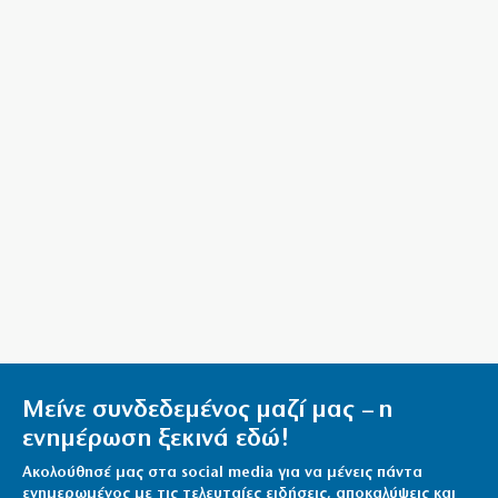
10|08|2026 | 8:54
Πάρος: Ερωτήματα για το 4χρονο που πνίγηκε – Τι
συνέβη στο ξενοδοχείο
10|08|2026 | 8:37
Μείνε συνδεδεμένος μαζί μας – η
ενημέρωση ξεκινά εδώ!
Ακολούθησέ μας στα social media για να μένεις πάντα
ενημερωμένος με τις τελευταίες ειδήσεις, αποκαλύψεις και