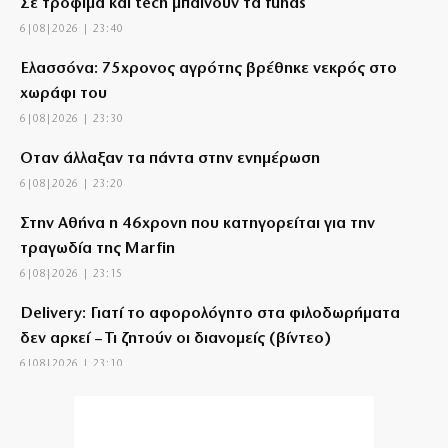
Σε τρόφιμα και tech μπαίνουν τα funds
6|08|2026 | 23:40
Ελασσόνα: 75χρονος αγρότης βρέθηκε νεκρός στο
χωράφι του
6|08|2026 | 23:30
Όταν άλλαξαν τα πάντα στην ενημέρωση
6|08|2026 | 23:20
Στην Αθήνα η 46χρονη που κατηγορείται για την
τραγωδία της Marfin
6|08|2026 | 23:15
Delivery: Γιατί το αφορολόγητο στα φιλοδωρήματα
δεν αρκεί – Τι ζητούν οι διανομείς (βίντεο)
6|08|2026 | 23:10
Ο Ορτέγκα αποχαιρέτησε τον Ολυμπιακό και
υπογράφει στη Ρίβερ Πλέιτ