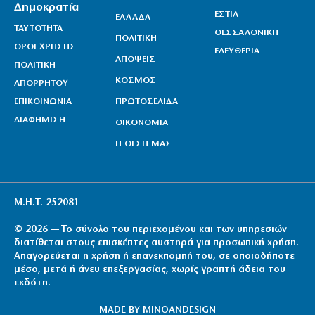
Δημοκρατία
6|08|2026 | 21:35
ΕΣΤΙΑ
ΕΛΛΑΔΑ
ΤΑΥΤΟΤΗΤΑ
ΘΕΣΣΑΛΟΝΙΚΗ
ΠΟΛΙΤΙΚΗ
ΟΡΟΙ ΧΡΗΣΗΣ
ΕΛΕΥΘΕΡΙΑ
ΑΠΟΨΕΙΣ
ΠΟΛΙΤΙΚΗ
ΚΟΣΜΟΣ
ΑΠΟΡΡΗΤΟΥ
ΕΠΙΚΟΙΝΩΝΙΑ
ΠΡΩΤΟΣΕΛΙΔΑ
ΔΙΑΦΗΜΙΣΗ
ΟΙΚΟΝΟΜΙΑ
Η ΘΕΣΗ ΜΑΣ
Μ.Η.Τ. 252081
© 2026 — Το σύνολο του περιεχομένου και των υπηρεσιών
διατίθεται στους επισκέπτες αυστηρά για προσωπική χρήση.
Απαγορεύεται η χρήση ή επανεκπομπή του, σε οποιοδήποτε
μέσο, μετά ή άνευ επεξεργασίας, χωρίς γραπτή άδεια του
εκδότη.
MADE BY
MINOANDESIGN