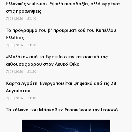
Ελληνικές scale-ups: Υψηλή αισιοδοξία, αλλά «φρένο»
στις προσλήψεις
7|08|2026 | 23:40
Το πρόγραμμα του β’ προκριματικού του Κυπέλλου
Ελλάδας
7|08|2026 | 23:30
«Μπλόκο» από το Εφετείο στην κατασκευή της
αίθουσας χορού στον Λευκό Οίκο
7|08|2026 | 23:20
Κάρτα Αγρότη: Ενεργοποιείται ψηφιακά από τις 28
Αυγούστου
7|08|2026 | 23:10
Τα χάλκινα του Μάρκοβιτς ξεσηκώνουν την Ιερισσό
7|08|2026 | 23:00
Σύλληψη τριών ατόμων για εισαγωγή και διακίνηση 18