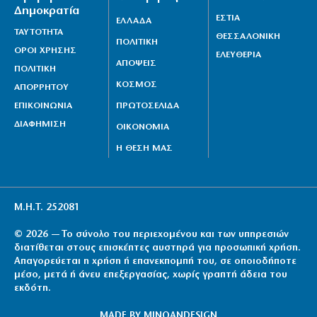
Δημοκρατία
ΕΣΤΙΑ
ΕΛΛΑΔΑ
Χανιά: Αναστέλλονται τα τακτικά ραντεβού
ΤΑΥΤΟΤΗΤΑ
ΘΕΣΣΑΛΟΝΙΚΗ
αγγειοχειρουργού λόγω κλοπής
ΠΟΛΙΤΙΚΗ
ΟΡΟΙ ΧΡΗΣΗΣ
ΕΛΕΥΘΕΡΙΑ
7|08|2026 | 21:20
ΑΠΟΨΕΙΣ
ΠΟΛΙΤΙΚΗ
ΚΟΣΜΟΣ
ΑΠΟΡΡΗΤΟΥ
Εμφύλιος στις λαϊκές αγορές
ΕΠΙΚΟΙΝΩΝΙΑ
ΠΡΩΤΟΣΕΛΙΔΑ
7|08|2026 | 21:10
ΔΙΑΦΗΜΙΣΗ
ΟΙΚΟΝΟΜΙΑ
Η ΘΕΣΗ ΜΑΣ
Μ.Η.Τ. 252081
© 2026 — Το σύνολο του περιεχομένου και των υπηρεσιών
διατίθεται στους επισκέπτες αυστηρά για προσωπική χρήση.
Απαγορεύεται η χρήση ή επανεκπομπή του, σε οποιοδήποτε
μέσο, μετά ή άνευ επεξεργασίας, χωρίς γραπτή άδεια του
εκδότη.
MADE BY
MINOANDESIGN