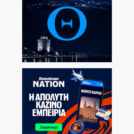
κιλών SKUNK
7|08|2026 | 22:50
Γιατί η Ευρώπη παραμένει ευάλωτη στο φυσικό αέριο
7|08|2026 | 22:40
Πτήση Ryanair: Νέα δεδομένα και αγωγές για το
σπασμένο παράθυρο στο αεροπλάνο!
7|08|2026 | 22:35
Ριζοσπαστική «Αντιγόνη» συναντά τον σύγχρονο
χορό στην Επίδαυρο
7|08|2026 | 22:30
Ρομά εμβόλιζε επανειλημμένα σταθμευμένο όχημα
μετά από καβγά (βίντεο)
7|08|2026 | 22:20
CVC: Στο 1,1 δισ. € η τιμή εκκίνησης για 3 νέα
πωλητήρια