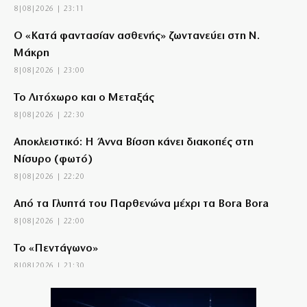
8|08|2026 | 23:11
Ο «Κατά φαντασίαν ασθενής» ζωντανεύει στη Ν.
Μάκρη
8|08|2026 | 23:00
Το Λιτόχωρο και ο Μεταξάς
8|08|2026 | 22:30
Αποκλειστικό: Η Άννα Βίσση κάνει διακοπές στη
Νίσυρο (φωτό)
8|08|2026 | 22:20
Από τα Γλυπτά του Παρθενώνα μέχρι τα Bora Bora
8|08|2026 | 22:00
Το «Πεντάγωνο»
8|08|2026 | 21:30
Νέες συλλήψεις σκληρών μαφιόζων σχετιζόμενων με