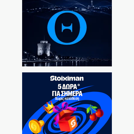
τον διαβόητο Έντικ
8|08|2026 | 21:26
Kyriakos delendus est
8|08|2026 | 21:09
Τραγωδία στην Πάρο: 4χρονο αγοράκι πνίγηκε σε
πισίνα
8|08|2026 | 21:04
Όταν υπήρχε πρόσβαση στην αισιοδοξία
8|08|2026 | 21:00
Ιντερνετική φιγούρα διακοπών
8|08|2026 | 20:30
Γιατί η Ρωσία διατηρεί το πλεονέκτημα στην Ουκρανία
8|08|2026 | 20:00
Θα γίνει η «Συμφωνία της Μέκκας» το
Μουσουλμανικό ΝΑΤΟ;