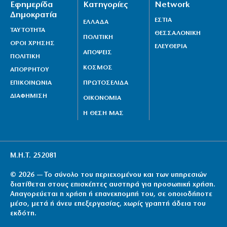
Εφημερίδα
Κατηγορίες
Network
8|08|2026 | 18:00
Δημοκρατία
ΕΣΤΙΑ
ΕΛΛΑΔΑ
ΤΑΥΤΟΤΗΤΑ
ΘΕΣΣΑΛΟΝΙΚΗ
ΠΟΛΙΤΙΚΗ
ΟΡΟΙ ΧΡΗΣΗΣ
ΕΛΕΥΘΕΡΙΑ
ΑΠΟΨΕΙΣ
ΠΟΛΙΤΙΚΗ
ΚΟΣΜΟΣ
ΑΠΟΡΡΗΤΟΥ
ΕΠΙΚΟΙΝΩΝΙΑ
ΠΡΩΤΟΣΕΛΙΔΑ
ΔΙΑΦΗΜΙΣΗ
ΟΙΚΟΝΟΜΙΑ
Η ΘΕΣΗ ΜΑΣ
Μ.Η.Τ. 252081
© 2026 — Το σύνολο του περιεχομένου και των υπηρεσιών
διατίθεται στους επισκέπτες αυστηρά για προσωπική χρήση.
Απαγορεύεται η χρήση ή επανεκπομπή του, σε οποιοδήποτε
μέσο, μετά ή άνευ επεξεργασίας, χωρίς γραπτή άδεια του
εκδότη.