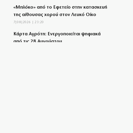
«Μπλόκο» από το Εφετείο στην κατασκευή
της αίθουσας χορού στον Λευκό Οίκο
7|08|2026 | 23:20
Κάρτα Αγρότη: Ενεργοποιείται ψηφιακά
από τις 28 Αυγούστου
7|08|2026 | 23:10
Τα χάλκινα του Μάρκοβιτς ξεσηκώνουν
την Ιερισσό
7|08|2026 | 23:00
Σύλληψη τριών ατόμων για εισαγωγή και
διακίνηση 18 κιλών SKUNK
7|08|2026 | 22:50
Γιατί η Ευρώπη παραμένει ευάλωτη στο
φυσικό αέριο
7|08|2026 | 22:40