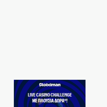
Πτήση Ryanair: Νέα δεδομένα και αγωγές
για το σπασμένο παράθυρο στο
αεροπλάνο!
7|08|2026 | 22:35
Ριζοσπαστική «Αντιγόνη» συναντά τον
σύγχρονο χορό στην Επίδαυρο
7|08|2026 | 22:30
Ρομά εμβόλιζε επανειλημμένα
σταθμευμένο όχημα μετά από καβγά
(βίντεο)
7|08|2026 | 22:20
CVC: Στο 1,1 δισ. € η τιμή εκκίνησης για 3
νέα πωλητήρια
7|08|2026 | 22:15
Ολυμπιακός: Έγινε «ερυθρολεύκος» ο γιος