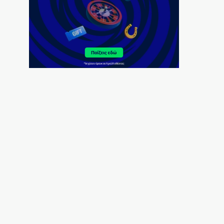
του Ζιοβάνι
7|08|2026 | 22:10
Μαρούσι: Συνελήφθη 35χρονος με
ναρκωτικά σε προαύλιο σχολείου
7|08|2026 | 21:50
«Χαστούκι» ΟΟΣΑ στην κυβέρνηση:
Τελευταία η Ελλάδα στο εισόδημα
7|08|2026 | 21:40
Πάνω από 1.500 έλεγχοι σε 300 παραλίες –
Χαλκιδική: Ρεκόρ αυθαιρεσιών!
7|08|2026 | 21:40
Μεταναστευτικό, φωτιές και κυβερνητική
διαχείριση
7|08|2026 | 21:30
Χανιά: Αναστέλλονται τα τακτικά ραντεβού