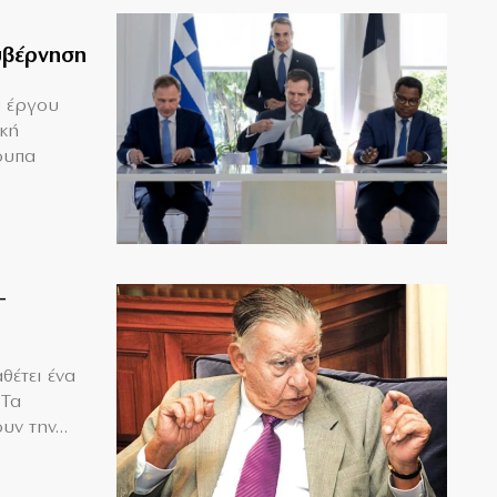
υβέρνηση
υ έργου
ική
ουπα
–
θέτει ένα
 Τα
υν την...