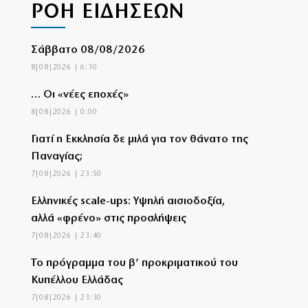
ΡΟΗ ΕΙΔΗΣΕΩΝ
Σάββατο 08/08/2026
8|08|2026 | 6:30
… Οι «νέες εποχές»
8|08|2026 | 0:00
Γιατί η Εκκλησία δε μιλά για τον θάνατο της
Παναγίας;
7|08|2026 | 23:50
Ελληνικές scale-ups: Υψηλή αισιοδοξία,
αλλά «φρένο» στις προσλήψεις
7|08|2026 | 23:40
Το πρόγραμμα του β’ προκριματικού του
Κυπέλλου Ελλάδας
7|08|2026 | 23:30