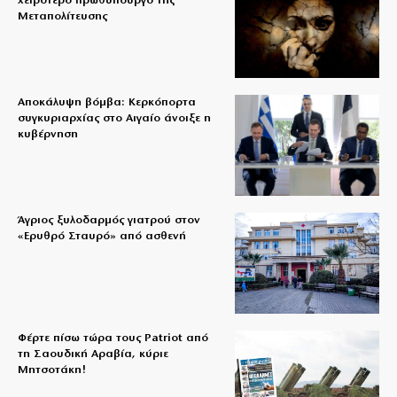
χειρότερο πρωθυπουργό της
Μεταπολίτευσης
Αποκάλυψη βόμβα: Κερκόπορτα
συγκυριαρχίας στο Αιγαίο άνοιξε η
κυβέρνηση
Άγριος ξυλοδαρμός γιατρού στον
«Ερυθρό Σταυρό» από ασθενή
Φέρτε πίσω τώρα τους Patriot από
τη Σαουδική Αραβία, κύριε
Μητσοτάκη!