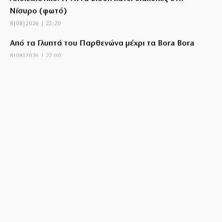
Νίσυρο (φωτό)
8|08|2026 | 22:20
Από τα Γλυπτά του Παρθενώνα μέχρι τα Bora Bora
8|08|2026 | 22:00
Το «Πεντάγωνο»
8|08|2026 | 21:30
Νέες συλλήψεις μαφιόζων σχετιζόμενων με τον
διαβόητο Έντικ
8|08|2026 | 21:26
Tρεις συλλήψεις για πρόκληση πυρκαγιών από αμέλεια
σε Λέσβο και Κορινθία
8|08|2026 | 21:16
Kyriakos delendus est
8|08|2026 | 21:09