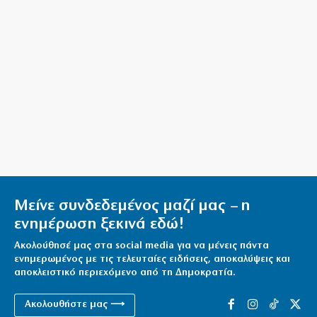
Όμηρος: Από τους ραψωδούς στα πρώτα
χειρόγραφα
8|08|2026 | 19:00
Ένα βήμα από τη συμφωνία Ιράν – Ομάν για Ορμούζ;
8|08|2026 | 18:54
Κύπρος: 318.000 ευρώ για τα Πατριαρχεία
8|08|2026 | 18:30
Μείνε συνδεδεμένος μαζί μας – η
ενημέρωση ξεκινά εδώ!
Ακολούθησέ μας στα social media για να μένεις πάντα
ενημερωμένος με τις τελευταίες ειδήσεις, αποκαλύψεις και
αποκλειστικό περιεχόμενο από τη Δημοκρατία.
Ακολουθήστε μας ⟶