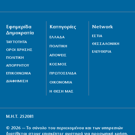
Εφημερίδα
Κατηγορίες
Network
Δημοκρατία
ΕΣΤΙΑ
ΕΛΛΑΔΑ
ΤΑΥΤΟΤΗΤΑ
ΘΕΣΣΑΛΟΝΙΚΗ
ΠΟΛΙΤΙΚΗ
ΟΡΟΙ ΧΡΗΣΗΣ
ΕΛΕΥΘΕΡΙΑ
ΑΠΟΨΕΙΣ
ΠΟΛΙΤΙΚΗ
ΚΟΣΜΟΣ
ΑΠΟΡΡΗΤΟΥ
ΕΠΙΚΟΙΝΩΝΙΑ
ΠΡΩΤΟΣΕΛΙΔΑ
ΔΙΑΦΗΜΙΣΗ
ΟΙΚΟΝΟΜΙΑ
Η ΘΕΣΗ ΜΑΣ
Μ.Η.Τ. 252081
© 2026 — Το σύνολο του περιεχομένου και των υπηρεσιών
διατίθεται στους επισκέπτες αυστηρά για προσωπική χρήση.