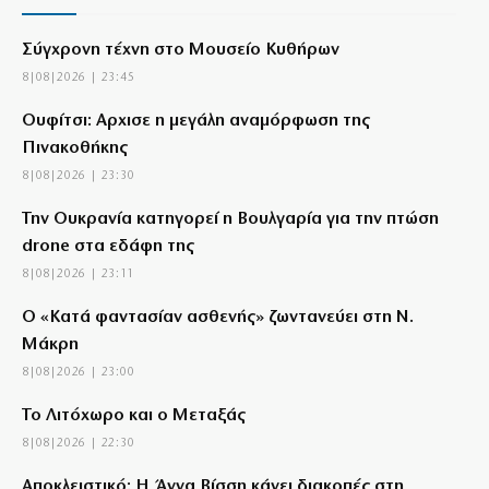
Σύγχρονη τέχνη στο Μουσείο Κυθήρων
8|08|2026 | 23:45
Ουφίτσι: Αρχισε η μεγάλη αναμόρφωση της
Πινακοθήκης
8|08|2026 | 23:30
Την Ουκρανία κατηγορεί η Βουλγαρία για την πτώση
drone στα εδάφη της
8|08|2026 | 23:11
Ο «Κατά φαντασίαν ασθενής» ζωντανεύει στη Ν.
Μάκρη
8|08|2026 | 23:00
Το Λιτόχωρο και ο Μεταξάς
8|08|2026 | 22:30
Αποκλειστικό: Η Άννα Βίσση κάνει διακοπές στη