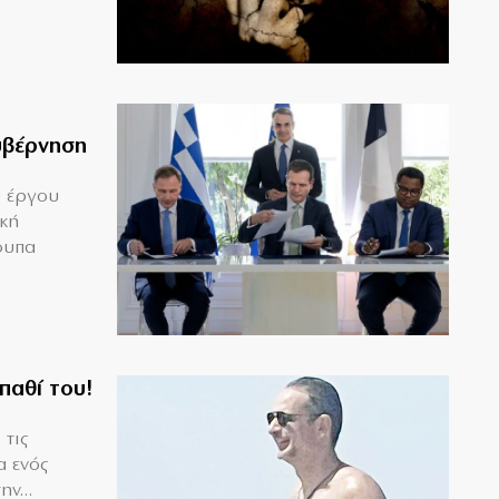
υβέρνηση
υ έργου
ική
ουπα
παθί του!
 τις
α ενός
ν...