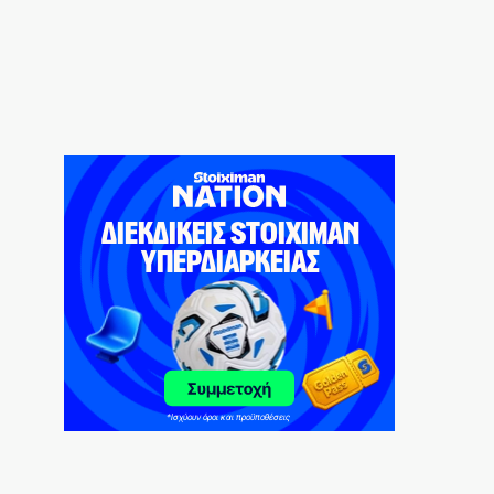
Ιντερνετική φιγούρα διακοπών
8|08|2026 | 20:30
Γιατί η Ρωσία διατηρεί το πλεονέκτημα
στην Ουκρανία
8|08|2026 | 20:00
Θα γίνει η «Συμφωνία της Μέκκας» το
Μουσουλμανικό ΝΑΤΟ;
8|08|2026 | 19:34
Πύρινα εγκλήματα του κράτους και όλων
των κυβερνήσεων
8|08|2026 | 19:30
Όμηρος: Από τους ραψωδούς στα πρώτα
χειρόγραφα
8|08|2026 | 19:00