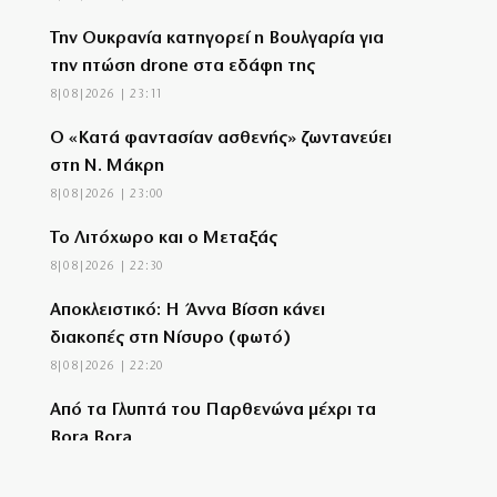
Την Ουκρανία κατηγορεί η Βουλγαρία για
την πτώση drone στα εδάφη της
8|08|2026 | 23:11
Ο «Κατά φαντασίαν ασθενής» ζωντανεύει
στη Ν. Μάκρη
8|08|2026 | 23:00
Το Λιτόχωρο και ο Μεταξάς
8|08|2026 | 22:30
Αποκλειστικό: Η Άννα Βίσση κάνει
διακοπές στη Νίσυρο (φωτό)
8|08|2026 | 22:20
Από τα Γλυπτά του Παρθενώνα μέχρι τα
Bora Bora
8|08|2026 | 22:00