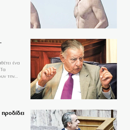
–
θέτει ένα
 Τα
υν την...
 προδίδει