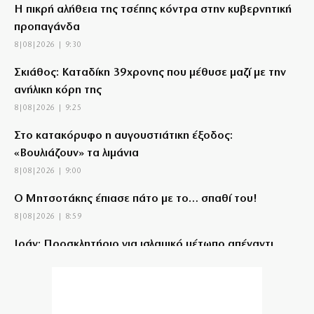
Η πικρή αλήθεια της τσέπης κόντρα στην κυβερνητική
προπαγάνδα
8|08|2026 | 9:30
Σκιάθος: Καταδίκη 39χρονης που μέθυσε μαζί με την
ανήλικη κόρη της
8|08|2026 | 9:25
Στο κατακόρυφο η αυγουστιάτικη έξοδος:
«Βουλιάζουν» τα λιμάνια
8|08|2026 | 9:00
Ο Μητσοτάκης έπιασε πάτο με το… σπαθί του!
8|08|2026 | 8:59
Ιράν: Προσκλητήριο για ισλαμικό μέτωπο απέναντι
στη Δύση
8|08|2026 | 8:45
Χούθι: Νέες απειλές κατά όσων συνεργάζονται με το