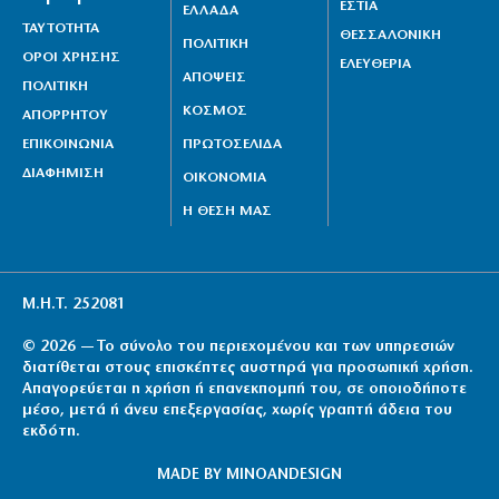
ΕΣΤΙΑ
κιλών SKUNK
ΕΛΛΑΔΑ
ΤΑΥΤΟΤΗΤΑ
ΘΕΣΣΑΛΟΝΙΚΗ
7|08|2026 | 22:50
ΠΟΛΙΤΙΚΗ
ΟΡΟΙ ΧΡΗΣΗΣ
ΕΛΕΥΘΕΡΙΑ
ΑΠΟΨΕΙΣ
Γιατί η Ευρώπη παραμένει ευάλωτη στο φυσικό αέριο
ΠΟΛΙΤΙΚΗ
ΚΟΣΜΟΣ
7|08|2026 | 22:40
ΑΠΟΡΡΗΤΟΥ
ΕΠΙΚΟΙΝΩΝΙΑ
ΠΡΩΤΟΣΕΛΙΔΑ
ΔΙΑΦΗΜΙΣΗ
ΟΙΚΟΝΟΜΙΑ
Η ΘΕΣΗ ΜΑΣ
Μ.Η.Τ. 252081
© 2026 — Το σύνολο του περιεχομένου και των υπηρεσιών
διατίθεται στους επισκέπτες αυστηρά για προσωπική χρήση.
Απαγορεύεται η χρήση ή επανεκπομπή του, σε οποιοδήποτε
μέσο, μετά ή άνευ επεξεργασίας, χωρίς γραπτή άδεια του
εκδότη.
MADE BY
MINOANDESIGN