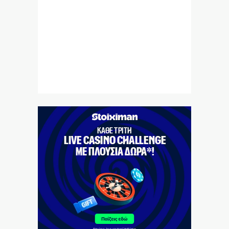
Ριάντ
8|08|2026 | 8:24
Επικίνδυνο «κοκτέιλ» ζέστης και ανέμων – Στο κόκκινο
ο κίνδυνος πυρκαγιών
8|08|2026 | 8:12
Εορτολόγιο: Ποιοι γιορτάζουν σήμερα, Σάββατο 8
Αυγούστου
8|08|2026 | 7:50
Σάββατο 08/08/2026
8|08|2026 | 6:30
… Οι «νέες εποχές»
8|08|2026 | 0:00
Γιατί η Εκκλησία δε μιλά για τον θάνατο της Παναγίας;
7|08|2026 | 23:50