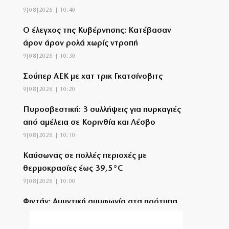
9|08|2026 | 10:40
Ο έλεγχος της Κυβέρνησης: Κατέβασαν
άρον άρον ρολά χωρίς ντροπή
9|08|2026 | 10:30
Σούπερ ΑΕΚ με χατ τρικ Γκατσίνοβιτς
9|08|2026 | 10:20
Πυροσβεστική: 3 συλλήψεις για πυρκαγιές
από αμέλεια σε Κορινθία και Λέσβο
9|08|2026 | 10:10
Καύσωνας σε πολλές περιοχές με
θερμοκρασίες έως 39,5°C
9|08|2026 | 10:00
Φιντάν: Αμυντική συμφωνία στα πρότυπα
του ΝΑΤΟ από Τουρκία, Σαουδική Αραβία
και Πακιστάν