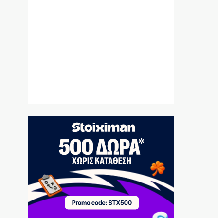
9|08|2026 | 9:50
Πάρος: 4χρονο αγόρι πνίγηκε σε πισίνα
beach bar
9|08|2026 | 9:40
Πρόστιμα POS: Τι ισχύει με τους ελέγχους
και τα όρια της ΑΑΔΕ
9|08|2026 | 9:30
Προσάραξη ιστιοφόρου στην Αντικέρου:
Σώθηκε Γερμανός τουρίστας
9|08|2026 | 9:20
Αρνητικό το αλκοτέστ του Γερμανού
οδηγού στο σοβαρό τροχαίο με τη ΔΙΑΣ
9|08|2026 | 9:10
Γερμανία: Ενισχύει την ασφάλεια των
drones μετά από το περιστατικό στη