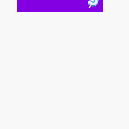
Λειψία
9|08|2026 | 9:00
Από 28/8 οι πληρωμές των συντάξεων –
Όλες οι ημερομηνίες ανά ταμείο
9|08|2026 | 8:50
Στα χέρια της ΕΛΑΣ 49χρονος και
37χρονος, μέλη της ρωσόφωνης μαφίας
9|08|2026 | 8:40
Αττικοβοιωτία: Πώς έγινε η επιχείρηση
διάσωσης στην πυρκαγιά
9|08|2026 | 8:30
Κορυφώνεται η έξοδος των αδειούχων
9|08|2026 | 8:20
Οι όροι που θέτει το Ιράν για το άνοιγμα