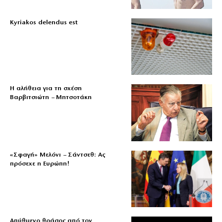
Kyriakos delendus est
Η αλήθεια για τη σχέση
Βαρβιτσιώτη – Μητσοτάκη
«Σφαγή» Μελόνι – Σάντσεθ: Ας
πρόσεχε η Ευρώπη!
Απύθμενο θράσος από τον