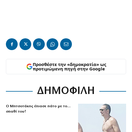
Προσθέστε την «δημοκρατία» ως
προτιμώμενη πηγή στην Google
ΔΗΜΟΦΙΛΗ
Ο Μητσοτάκης έπιασε πάτο με το…
σπαθί του!