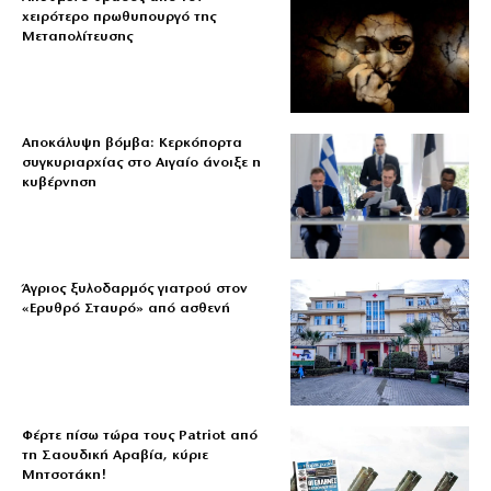
χειρότερο πρωθυπουργό της
Μεταπολίτευσης
Αποκάλυψη βόμβα: Κερκόπορτα
συγκυριαρχίας στο Αιγαίο άνοιξε η
κυβέρνηση
Άγριος ξυλοδαρμός γιατρού στον
«Ερυθρό Σταυρό» από ασθενή
Φέρτε πίσω τώρα τους Patriot από
τη Σαουδική Αραβία, κύριε
Μητσοτάκη!