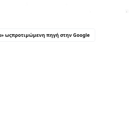
α» ως
προτιμώμενη πηγή στην Google