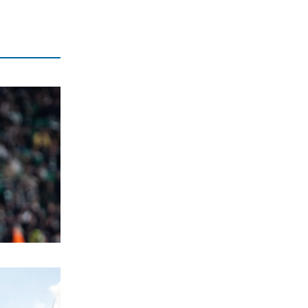
6|08|2026 | 13:37
ΕΛΛΑΔΑ
Ρεκόρ φυγής στη σύνταξη: Οι φόβοι
των εργαζομένων για τα όρια ηλικίας
6|08|2026 | 13:34
ΠΟΛΙΤΙΚΗ
Απροκάλυπτος συνήγορος της ΤΕΧΑΝ
ο Άδωνις
6|08|2026 | 13:30
ΙΣΤΟΡΙΑ
Χιροσίμα: Όταν η… ζωή τελείωσε για
να κυριαρχήσουν οι ΗΠΑ
6|08|2026 | 13:27
ΠΟΛΙΤΙΚΗ
Επιχειρεί να… θάψει την καμένη Ελλάδα
και τα σκάνδαλα με φιέστες
6|08|2026 | 13:09