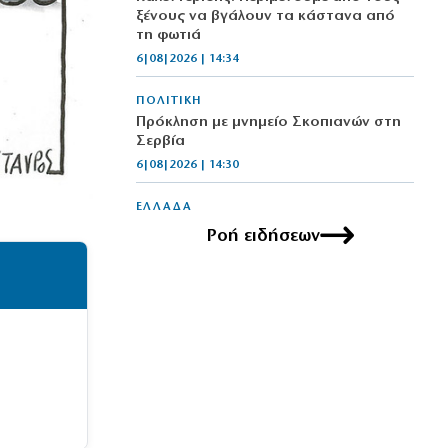
ξένους να βγάλουν τα κάστανα από
τη φωτιά
6|08|2026 | 14:34
ΠΟΛΙΤΙΚΗ
Πρόκληση με μνημείο Σκοπιανών στη
Σερβία
6|08|2026 | 14:30
ΕΛΛΑΔΑ
Μυστράς: Από παθολογικά αίτια
Ροή ειδήσεων
πέθανε ο ηλικιωμένος
6|08|2026 | 14:20
ΕΛΛΑΔΑ
Κυψέλη: Προφυλακιστέος ο Αφγανός
για τη δολοφονία της Βρετανίδας
6|08|2026 | 14:20
ΕΛΛΑΔΑ
Οχτώ σχολεία λιγότερα στα