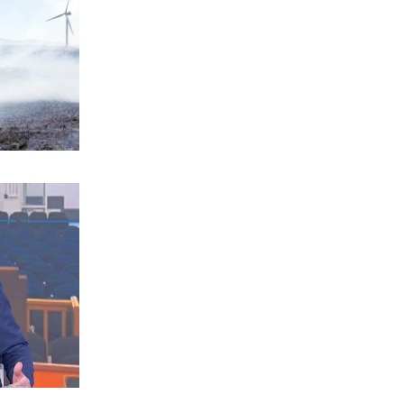
ΟΙΚΟΝΟΜΙΑ
Ακρίβεια και λαϊκή αγορά: Πόσο
κοστίζουν σήμερα φρούτα και
λαχανικά
6|08|2026 | 13:09
ΕΛΛΑΔΑ
Προκλητική εκδήλωση στο Κέχρο με
παρουσία του βουλευτή Φερχάτ
6|08|2026 | 13:00
ΚΟΣΜΟΣ
Η Βόρεια Κορέα εκτόξευσε βλήμα προς
την θάλασσα της Ιαπωνίας
6|08|2026 | 13:00
ΕΛΛΑΔΑ
55χρονος στην Κρήτη έχασε 100.000
ευρώ σε διαδικτυακή απάτη
6|08|2026 | 12:35