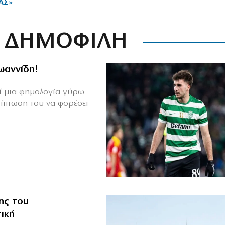
ΑΣ»
ΔΗΜΟΦΙΛΗ
Ιωαννίδη!
θεί μια φημολογία γύρω
ρίπτωση του να φορέσει
ης του
ική