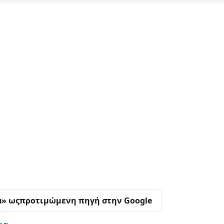
α» ως
προτιμώμενη πηγή στην Google