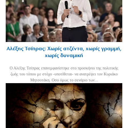
Αλέξης Τσίπρας: Χωρίς ατζέντα, χωρίς γραμμή,
χωρίς δυναμική
Ο Αλέξης Τσίπρας επανεμφανίστηκε στο προσκήνιο της πολιτικής
ζωής του τόπου με στόχο -υποτίθεται- να ανατρέψει τον Κυριάκο
Μητσοτάκη. Οσο όμως το σενάριο των...