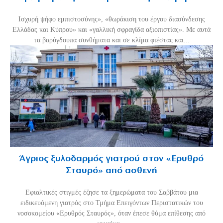
Ισχυρή ψήφο εμπιστοσύνης», «θωράκιση του έργου διασύνδεσης
Ελλάδας και Κύπρου» και «γαλλική σφραγίδα αξιοπιστίας». Με αυτά
τα βαρύγδουπα συνθήματα και σε κλίμα φιέστας και...
Άγριος ξυλοδαρμός γιατρού στον «Ερυθρό
Σταυρό» από ασθενή
Εφιαλτικές στιγμές έζησε τα ξημερώματα του Σαββάτου μια
ειδικευόμενη γιατρός στο Τμήμα Επειγόντων Περιστατικών του
νοσοκομείου «Ερυθρός Σταυρός», όταν έπεσε θύμα επίθεσης από