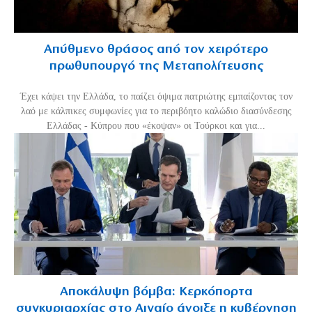
Απύθμενο θράσος από τον χειρότερο
πρωθυπουργό της Μεταπολίτευσης
Έχει κάψει την Ελλάδα, το παίζει όψιμα πατριώτης εμπαίζοντας τον
λαό με κάλπικες συμφωνίες για το περιβόητο καλώδιο διασύνδεσης
Ελλάδας - Κύπρου που «έκοψαν» οι Τούρκοι και για...
Αποκάλυψη βόμβα: Κερκόπορτα
συγκυριαρχίας στο Αιγαίο άνοιξε η κυβέρνηση