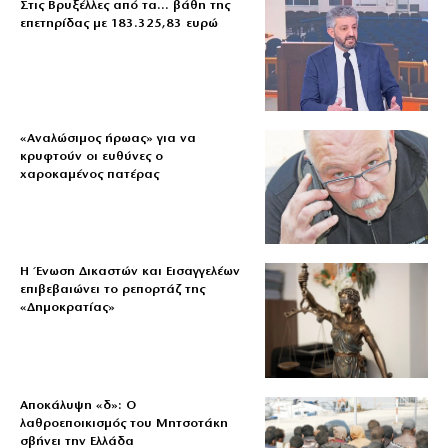
Στις Βρυξέλλες από τα… βάθη της
επετηρίδας με 183.325,83 ευρώ
«Aναλώσιμος ήρωας» για να
κρυφτούν οι ευθύνες ο
χαροκαμένος πατέρας
Η Ένωση Δικαστών και Εισαγγελέων
επιβεβαιώνει το ρεπορτάζ της
«Δημοκρατίας»
Αποκάλυψη «δ»: Ο
λαθροεποικισμός του Μητσοτάκη
σβήνει την Ελλάδα