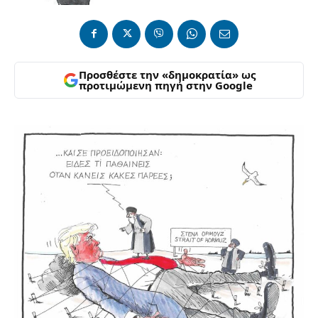
Προσθέστε την «δημοκρατία» ως
προτιμώμενη πηγή στην Google