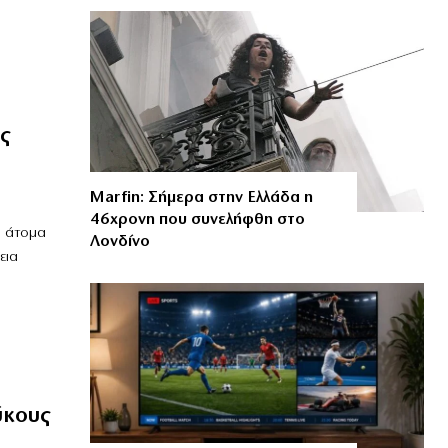
ς
Marfin: Σήμερα στην Ελλάδα η
46χρονη που συνελήφθη στο
α άτομα
Λονδίνο
εια
ύκους