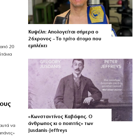
Κυψέλη: Απολογείται σήμερα ο
26χρονος – Το τρίτο άτομο που
εμπλέκει
 από 20
ιτάνια
κους
«Κωνσταντίνος Καβάφης. Ο
άνθρωπος κι ο ποιητής» των
αυτά να
Jusdanis-Jeffreys
μπάνες»