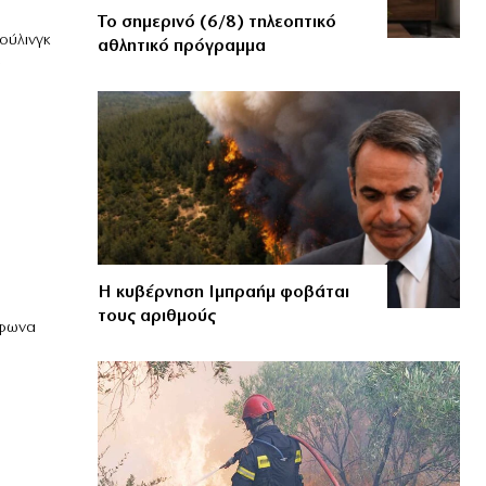
Το σημερινό (6/8) τηλεοπτικό
ούλινγκ
αθλητικό πρόγραμμα
Η κυβέρνηση Ιμπραήμ φοβάται
τους αριθμούς
μφωνα
η