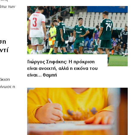
άτω των
ση
ντί
Γιώργος Σηφάκης: Η πρόκριση
είναι ανοιχτή, αλλά η εικόνα του
είναι… θαμπή
άκιση
ίνωσε η