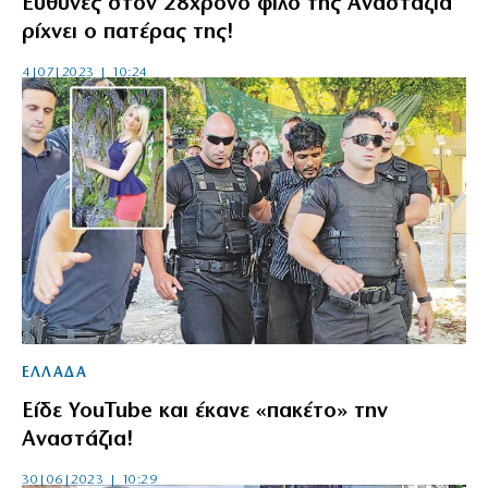
Ευθύνες στον 28χρονο φίλο της Αναστάζια
ρίχνει ο πατέρας της!
4|07|2023 | 10:24
ΕΛΛΑΔΑ
Είδε YouTube και έκανε «πακέτο» την
Αναστάζια!
30|06|2023 | 10:29