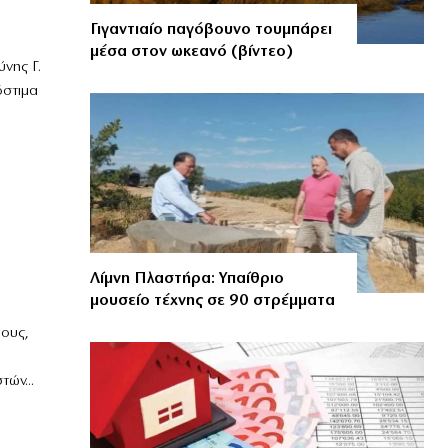
Γιγαντιαίο παγόβουνο τουμπάρει
μέσα στον ωκεανό (βίντεο)
νης Γ.
όστιμα
Λίμνη Πλαστήρα: Υπαίθριο
μουσείο τέχνης σε 90 στρέμματα
δους,
ών...