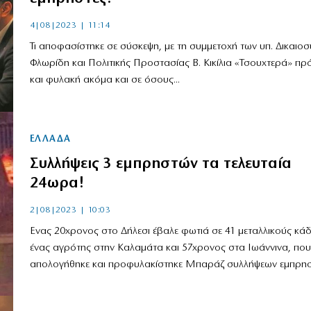
4|08|2023 | 11:14
Τι αποφασίστηκε σε σύσκεψη, με τη συμμετοχή των υπ. Δικαιοσύ
Φλωρίδη και Πολιτικής Προστασίας Β. Κικίλια «Τσουχτερά» πρ
και φυλακή ακόμα και σε όσους...
ΕΛΛΑΔΑ
Συλλήψεις 3 εμπρηστών τα τελευταία
24ωρα!
2|08|2023 | 10:03
Ενας 20χρονος στο Δήλεσι έβαλε φωτιά σε 41 μεταλλικούς κά
ένας αγρότης στην Καλαμάτα και 57χρονος στα Ιωάννινα, που
απολογήθηκε και προφυλακίστηκε Μπαράζ συλλήψεων εμπρηστ