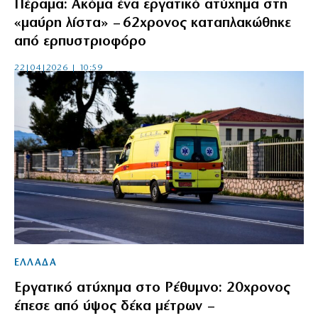
Πέραμα: Ακόμα ένα εργατικό ατύχημα στη
«μαύρη λίστα» – 62χρονος καταπλακώθηκε
από ερπυστριοφόρο
22|04|2026 | 10:59
ΕΛΛΑΔΑ
Εργατικό ατύχημα στο Ρέθυμνο: 20χρονος
έπεσε από ύψος δέκα μέτρων –