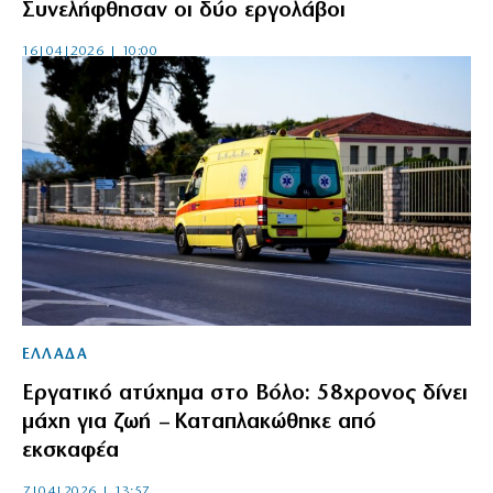
Συνελήφθησαν οι δύο εργολάβοι
16|04|2026 | 10:00
ΕΛΛΑΔΑ
Εργατικό ατύχημα στο Βόλο: 58χρονος δίνει
μάχη για ζωή – Καταπλακώθηκε από
εκσκαφέα
7|04|2026 | 13:57