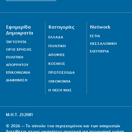
Εφημερίδα
Κατηγορίες
Network
Δημοκρατία
ΕΣΤΙΑ
ΕΛΛΑΔΑ
ΤΑΥΤΟΤΗΤΑ
ΘΕΣΣΑΛΟΝΙΚΗ
ΠΟΛΙΤΙΚΗ
ΟΡΟΙ ΧΡΗΣΗΣ
ΕΛΕΥΘΕΡΙΑ
ΑΠΟΨΕΙΣ
ΠΟΛΙΤΙΚΗ
ΚΟΣΜΟΣ
ΑΠΟΡΡΗΤΟΥ
ΕΠΙΚΟΙΝΩΝΙΑ
ΠΡΩΤΟΣΕΛΙΔΑ
ΔΙΑΦΗΜΙΣΗ
ΟΙΚΟΝΟΜΙΑ
Η ΘΕΣΗ ΜΑΣ
Μ.Η.Τ. 252081
© 2026 — Το σύνολο του περιεχομένου και των υπηρεσιών
διατίθεται στους επισκέπτες αυστηρά για προσωπική χρήση.