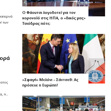
Ο Φάουτσι λογοδοτεί για τον
διαπερνά
κορονοϊό στις ΗΠΑ, ο «δικός μας»
οί των
Τσιόδρας πότε;
φορά
«Σφαγή» Μελόνι – Σάντσεθ: Ας
ματος
πρόσεχε η Ευρώπη!
 η...