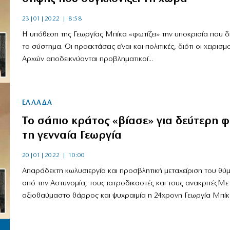
23|01|2022 | 8:58
Η υπόθεση της Γεωργίας Μπίκα «φωτίζει» την υποκρισία που 
το σύστημα. Οι προεκτάσεις είναι και πολιτικές, διότι οι χειρισμ
Αρχών αποδεικνύονται προβληματικοί...
ΕΛΛΑΔΑ
Το σάπιο κράτος «βίασε» για δεύτερη 
τη γενναία Γεωργία
20|01|2022 | 10:00
Απαράδεκτη κωλυσιεργία και προσβλητική μεταχείριση του θύ
από την Αστυνομία, τους ιατροδικαστές και τους ανακριτέςMε
αξιοθαύμαστο θάρρος και ψυχραιμία η 24χρονη Γεωργία Μπίκα,