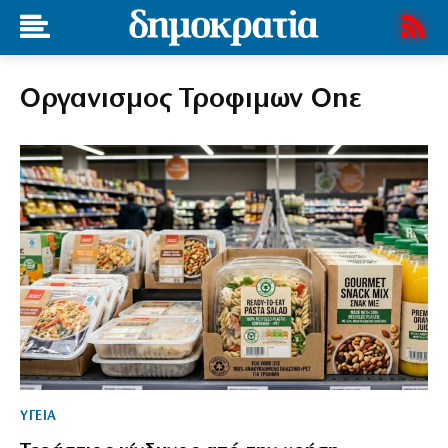
Οργανισμος Τροφιμων Οηε
ΥΓΕΙΑ