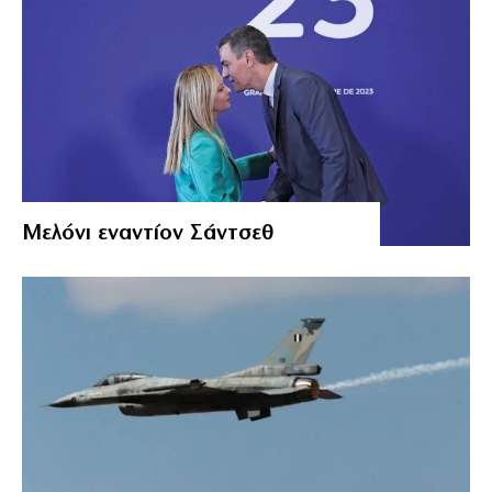
Μελόνι εναντίον Σάντσεθ