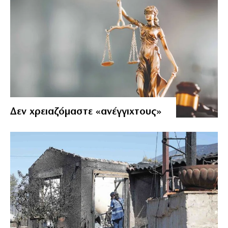
Δεν χρειαζόμαστε «ανέγγιχτους»