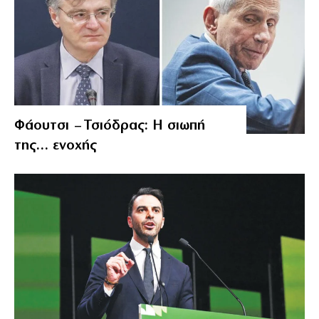
Φάουτσι – Τσιόδρας: Η σιωπή
της… ενοχής