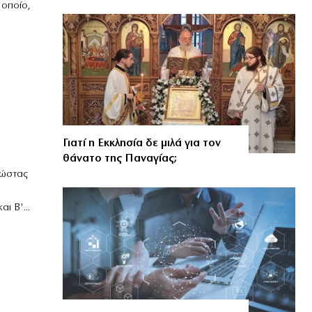
 οποίο,
Γιατί η Εκκλησία δε μιλά για τον
θάνατο της Παναγίας;
Κώστας
ι Β'...