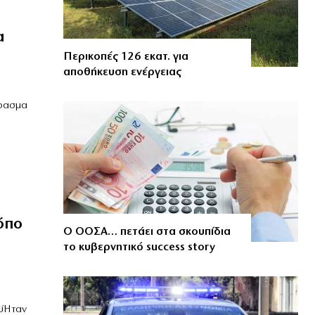
α
Περικοπές 126 εκατ. για
αποθήκευση ενέργειας
έρασμα
όπο
Ο ΟΟΣΑ… πετάει στα σκουπίδια
το κυβερνητικό success story
ουΉταν