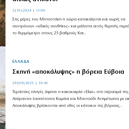
2|10|2024 | 13:00
Στις μέρες του Μητσοτάκη η χώρα κατακαίγεται και χωρίς να
συντρέχουν «ειδικές συνθήκες» και μάλιστα εκτός θερινής περι
το θερμόμετρο στους 25 βαθμούς Και...
ΕΛΛΑΔΑ
Σκηνή «αποκάλυψης» η βόρεια Εύβοια
29|09|2023 | 10:45
Τεράστιες πληγές άφησε η κακοκαιρία «Elias» στο πέρασμά της
Απέραντοι λασπότοποι Κυμάσι και Μαντούδι Αντιμέτωποι με εικό
Αποκάλυψης βρίσκονται από χθες οι κάτοικοι της βόρειας...