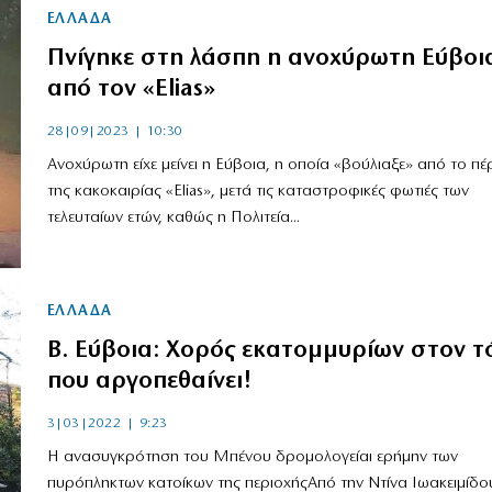
ΕΛΛΑΔΑ
Πνίγηκε στη λάσπη η ανοχύρωτη Εύβοι
από τον «Εlias»
28|09|2023 | 10:30
Ανοχύρωτη είχε μείνει η Εύβοια, η οποία «βούλιαξε» από το π
της κακοκαιρίας «Elias», μετά τις καταστροφικές φωτιές των
τελευταίων ετών, καθώς η Πολιτεία...
ΕΛΛΑΔΑ
Β. Εύβοια: Χορός εκατομμυρίων στον τ
που αργοπεθαίνει!
3|03|2022 | 9:23
Η ανασυγκρότηση του Μπένου δρομολογείαι ερήμην των
πυρόπληκτων κατοίκων της περιοχήςΑπό την Ντίνα Ιωακειμίδ