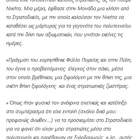
οποία είχε τοποθετηθεί κάποιος στρατιώτης, ας τον πούμε
Νικήτα. Μια μέρα, έφθασε στην Μονάδα μια κλήση από
το Στρατοδικείο, με την οποία καλούσαν τον Νικήτα να
καταθέσει ως μάρτυρας για τα γεγονότα του πολυτεχνείου
κατά την δίκη των αξιωματικών, που γινόταν εκείνες τις
ημέρες.
»Πράγματι του χορηγήθηκε Φύλλο Πορείας και στην Πύλη,
του έγινε ο προβλεπόμενος έλεγχος στον σάκο, μέσα
στον οποίο βρέθηκαν, μια ξιφολόγχη με την θήκη της, μια
σκέτη θήκη ξιφολόγχης και ένας στρατιωτικός ζωστήρας.
»Όπως ήταν φυσικό τον ανέκρινα σχετικώς και κατέληξα
στο συμπέρασμα ότι είχε εντολή (σχόλιο δικό μου:
προφανώς άνωθεν…) να τα προσκομίσει στο Στρατοδικείο
για να φανεί ότι είχαν μπει στρατιώτες μέσα στο
πολυτεχνείο και προέβαιναν σε ξυλοδαρμούς κ.λπ., αυτός