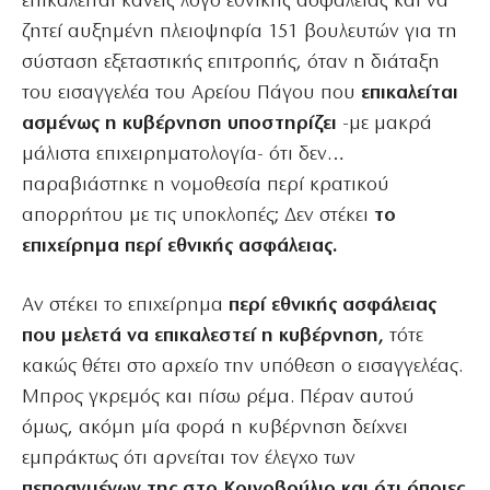
επικαλείται κανείς λόγο εθνικής ασφάλειας και να
ζητεί αυξημένη πλειοψηφία 151 βουλευτών για τη
σύσταση εξεταστικής επιτροπής, όταν η διάταξη
του εισαγγελέα του Αρείου Πάγου που
επικαλείται
ασμένως η κυβέρνηση υποστηρίζει
-με μακρά
μάλιστα επιχειρηματολογία- ότι δεν…
παραβιάστηκε η νομοθεσία περί κρατικού
απορρήτου με τις υποκλοπές; Δεν στέκει
το
επιχείρημα περί εθνικής ασφάλειας.
Αν στέκει το επιχείρημα
περί εθνικής ασφάλειας
που μελετά να επικαλεστεί η κυβέρνηση,
τότε
κακώς θέτει στο αρχείο την υπόθεση ο εισαγγελέας.
Μπρος γκρεμός και πίσω ρέμα. Πέραν αυτού
όμως, ακόμη μία φορά η κυβέρνηση δείχνει
εμπράκτως ότι αρνείται τον έλεγχο των
πεπραγμένων της στο Κοινοβούλιο και ότι όποιες