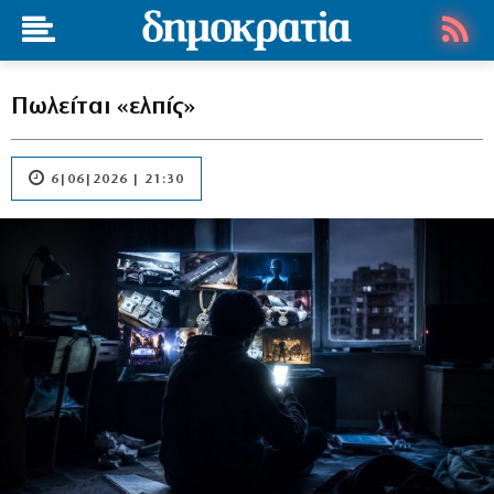
Πωλείται «ελπίς»
6|06|2026 | 21:30